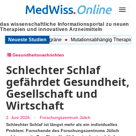
MedWiss
.
Online
Menü
das wissenschaftliche Informationsportal zu neuen
Therapien und innovativen Arzneimitteln
chen COPD und Migräne
Neueste Studien
Mutationsabhängig Therapie inten
Gesundheitsnachrichten
Schlechter Schlaf
gefährdet Gesundheit,
Gesellschaft und
Wirtschaft
2. Juni 2026
-
Forschungszentrum Jülich
Schlechter Schlaf ist längst mehr als ein individuelles
Problem: Forschende des Forschungszentrums Jülich