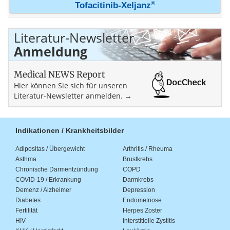
®
Tofacitinib-Xeljanz
Literatur-Newsletter
Anmeldung
Medical NEWS Report
Hier können Sie sich für unseren
Literatur-Newsletter anmelden. →
Indikationen / Krankheitsbilder
Adipositas / Übergewicht
Arthritis / Rheuma
Asthma
Brustkrebs
Chronische Darmentzündung
COPD
COVID-19 / Erkrankung
Darmkrebs
Demenz / Alzheimer
Depression
Diabetes
Endometriose
Fertilität
Herpes Zoster
HIV
Interstitielle Zystitis