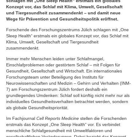
schlagen mit „One Sleep Health“ erstmals ein globales
Konzept vor, das Schlaf mit Klima, Umwelt, Gesellschaft
und Tiergesundheit zusammendenkt – und damit neue
Wege für Prävention und Gesundheitspolitik eröffnet.
Forschende des Forschungszentrums Jülich schlagen mit „One
Sleep Health“ erstmals ein globales Konzept vor, das Schlaf mit
Klima, Umwelt, Gesellschaft und Tiergesundheit
zusammendenkt.
Immer mehr Menschen leiden unter Schlafmangel,
Einschlafproblemen oder gestörtem Schlaf – mit Folgen für
Gesundheit, Gesellschaft und Wirtschaft. Ein internationales
Forschungsteam unter Beteiligung des Instituts für
Neurowissenschaften und Medizin – Gehirn und Verhalten (INM-
7) am Forschungszentrum Jülich fordert deshalb ein
grundlegendes Umdenken: Schlaf soll künftig nicht mehr nur als
individuelles Gesundheitsverhalten betrachtet werden, sondern
als globale Gesundheitspriorität.
Im Fachjournal
Cell Reports Medicine
stellen die Forschenden
erstmals das Konzept „One Sleep Health“ vor. Es verbindet
menschliche Schlafgesundheit mit Umweltfaktoren und
gesellschaftlichen Veränderungen. Dabei bezieht das Konzept