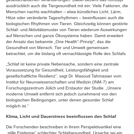
ausdrücklich auch die Tiergesundheit mit ein: Viele Faktoren, die
Menschen nachts wachhalten – etwa künstliches Licht, Lärm,
Hitze oder veränderte Tagesrhythmen – beeinflussen auch die
biologischen Rhythmen von Tieren. Gleichzeitig können gestörte
Schlaf- und Aktivitätsmuster von Tieren wiederum Auswirkungen
auf Menschen und ganze Ökosysteme haben. Damit erweitert
der Ansatz das bekannte „One Health“-Prinzip*, das die
Gesundheit von Mensch, Tier und Umwelt gemeinsam
betrachtet, um die bislang oft vernachlässigte Rolle des Schlafs.
„Schlaf ist keine private Nebensache, sondern eine zentrale
Voraussetzung für Gesundheit, Leistungsfähigkeit und
gesellschaftliche Resilienz“, sagt Dr. Masoud Tahmasian vom
Institut für Neurowissenschaften und Medizin (INM-7) am
Forschungszentrum Jülich und Erstautor der Studie. „Unsere
moderne Umwelt entfernt sich jedoch zunehmend von den
biologischen Bedingungen, unter denen gesunder Schlaf
möglich ist.“
Klima, Licht und Dauerstress beeinflussen den Schlaf
Die Forschenden beschreiben in ihrem Perspektivartikel eine
„stille Epidemie“ schlechter Schlafgesundheit. Ursache sei ein