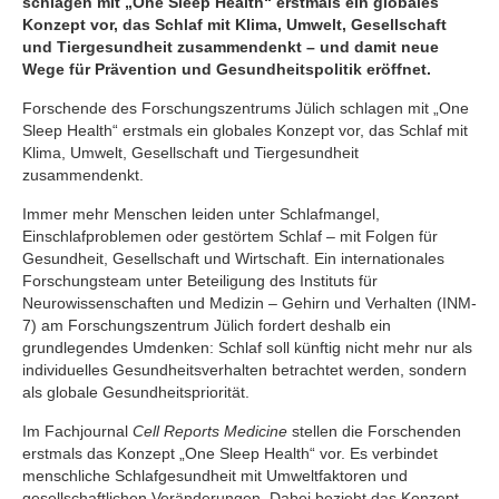
schlagen mit „One Sleep Health“ erstmals ein globales
Konzept vor, das Schlaf mit Klima, Umwelt, Gesellschaft
und Tiergesundheit zusammendenkt – und damit neue
Wege für Prävention und Gesundheitspolitik eröffnet.
Forschende des Forschungszentrums Jülich schlagen mit „One
Sleep Health“ erstmals ein globales Konzept vor, das Schlaf mit
Klima, Umwelt, Gesellschaft und Tiergesundheit
zusammendenkt.
Immer mehr Menschen leiden unter Schlafmangel,
Einschlafproblemen oder gestörtem Schlaf – mit Folgen für
Gesundheit, Gesellschaft und Wirtschaft. Ein internationales
Forschungsteam unter Beteiligung des Instituts für
Neurowissenschaften und Medizin – Gehirn und Verhalten (INM-
7) am Forschungszentrum Jülich fordert deshalb ein
grundlegendes Umdenken: Schlaf soll künftig nicht mehr nur als
individuelles Gesundheitsverhalten betrachtet werden, sondern
als globale Gesundheitspriorität.
Im Fachjournal
Cell Reports Medicine
stellen die Forschenden
erstmals das Konzept „One Sleep Health“ vor. Es verbindet
menschliche Schlafgesundheit mit Umweltfaktoren und
gesellschaftlichen Veränderungen. Dabei bezieht das Konzept