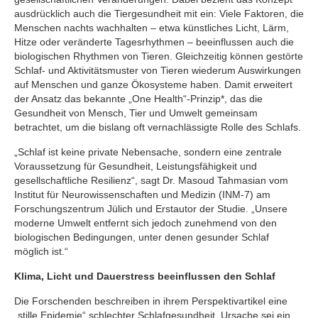
ausdrücklich auch die Tiergesundheit mit ein: Viele Faktoren, die
Menschen nachts wachhalten – etwa künstliches Licht, Lärm,
Hitze oder veränderte Tagesrhythmen – beeinflussen auch die
biologischen Rhythmen von Tieren. Gleichzeitig können gestörte
Schlaf- und Aktivitätsmuster von Tieren wiederum Auswirkungen
auf Menschen und ganze Ökosysteme haben. Damit erweitert
der Ansatz das bekannte „One Health“-Prinzip*, das die
Gesundheit von Mensch, Tier und Umwelt gemeinsam
betrachtet, um die bislang oft vernachlässigte Rolle des Schlafs.
„Schlaf ist keine private Nebensache, sondern eine zentrale
Voraussetzung für Gesundheit, Leistungsfähigkeit und
gesellschaftliche Resilienz“, sagt Dr. Masoud Tahmasian vom
Institut für Neurowissenschaften und Medizin (INM-7) am
Forschungszentrum Jülich und Erstautor der Studie. „Unsere
moderne Umwelt entfernt sich jedoch zunehmend von den
biologischen Bedingungen, unter denen gesunder Schlaf
möglich ist.“
Klima, Licht und Dauerstress beeinflussen den Schlaf
Die Forschenden beschreiben in ihrem Perspektivartikel eine
„stille Epidemie“ schlechter Schlafgesundheit. Ursache sei ein