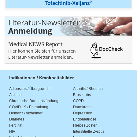
®
Tofacitinib-Xeljanz
Literatur-Newsletter
Anmeldung
Medical NEWS Report
Hier können Sie sich für unseren
Literatur-Newsletter anmelden. →
Indikationen / Krankheitsbilder
Adipositas / Übergewicht
Arthritis / Rheuma
Asthma
Brustkrebs
Chronische Darmentzündung
COPD
COVID-19 / Erkrankung
Darmkrebs
Demenz / Alzheimer
Depression
Diabetes
Endometriose
Fertilität
Herpes Zoster
HIV
Interstitielle Zystitis