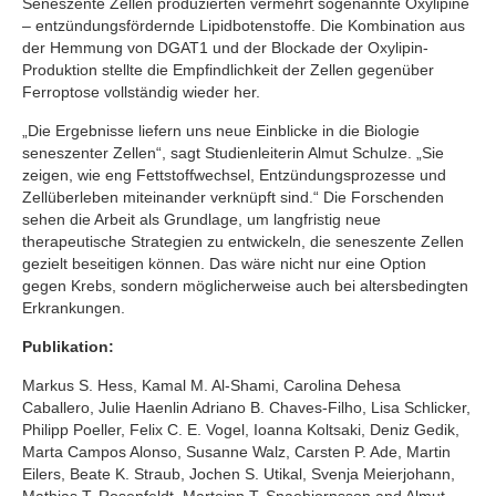
Seneszente Zellen produzierten vermehrt sogenannte Oxylipine
– entzündungsfördernde Lipidbotenstoffe. Die Kombination aus
der Hemmung von DGAT1 und der Blockade der Oxylipin-
Produktion stellte die Empfindlichkeit der Zellen gegenüber
Ferroptose vollständig wieder her.
„Die Ergebnisse liefern uns neue Einblicke in die Biologie
seneszenter Zellen“, sagt Studienleiterin Almut Schulze. „Sie
zeigen, wie eng Fettstoffwechsel, Entzündungsprozesse und
Zellüberleben miteinander verknüpft sind.“ Die Forschenden
sehen die Arbeit als Grundlage, um langfristig neue
therapeutische Strategien zu entwickeln, die seneszente Zellen
gezielt beseitigen können. Das wäre nicht nur eine Option
gegen Krebs, sondern möglicherweise auch bei altersbedingten
Erkrankungen.
Publikation:
Markus S. Hess, Kamal M. Al-Shami, Carolina Dehesa
Caballero, Julie Haenlin Adriano B. Chaves-Filho, Lisa Schlicker,
Philipp Poeller, Felix C. E. Vogel, Ioanna Koltsaki, Deniz Gedik,
Marta Campos Alonso, Susanne Walz, Carsten P. Ade, Martin
Eilers, Beate K. Straub, Jochen S. Utikal, Svenja Meierjohann,
Mathias T. Rosenfeldt, Marteinn T. Snaebjornsson and Almut