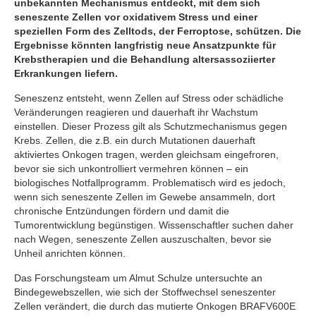
unbekannten Mechanismus entdeckt, mit dem sich
seneszente Zellen vor oxidativem Stress und einer
speziellen Form des Zelltods, der Ferroptose, schützen. Die
Ergebnisse könnten langfristig neue Ansatzpunkte für
Krebstherapien und die Behandlung altersassoziierter
Erkrankungen liefern.
Seneszenz entsteht, wenn Zellen auf Stress oder schädliche
Veränderungen reagieren und dauerhaft ihr Wachstum
einstellen. Dieser Prozess gilt als Schutzmechanismus gegen
Krebs. Zellen, die z.B. ein durch Mutationen dauerhaft
aktiviertes Onkogen tragen, werden gleichsam eingefroren,
bevor sie sich unkontrolliert vermehren können – ein
biologisches Notfallprogramm. Problematisch wird es jedoch,
wenn sich seneszente Zellen im Gewebe ansammeln, dort
chronische Entzündungen fördern und damit die
Tumorentwicklung begünstigen. Wissenschaftler suchen daher
nach Wegen, seneszente Zellen auszuschalten, bevor sie
Unheil anrichten können.
Das Forschungsteam um Almut Schulze untersuchte an
Bindegewebszellen, wie sich der Stoffwechsel seneszenter
Zellen verändert, die durch das mutierte Onkogen BRAFV600E