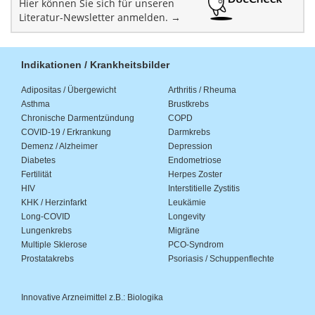
Hier können Sie sich für unseren
Literatur-Newsletter anmelden. →
Indikationen / Krankheitsbilder
Adipositas / Übergewicht
Arthritis / Rheuma
Asthma
Brustkrebs
Chronische Darmentzündung
COPD
COVID-19 / Erkrankung
Darmkrebs
Demenz / Alzheimer
Depression
Diabetes
Endometriose
Fertilität
Herpes Zoster
HIV
Interstitielle Zystitis
KHK / Herzinfarkt
Leukämie
Long-COVID
Longevity
Lungenkrebs
Migräne
Multiple Sklerose
PCO-Syndrom
Prostatakrebs
Psoriasis / Schuppenflechte
Innovative Arzneimittel z.B.: Biologika