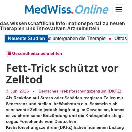
MedWiss
.
Online
Menü
das wissenschaftliche Informationsportal zu neuen
Therapien und innovativen Arzneimitteln
 Begleitende Probleme untergraben die Therapie
Neueste Studien
Ultraschall
Gesundheitsnachrichten
Fett-Trick schützt vor
Zelltod
3. Juni 2026
-
Deutsches Krebsforschungszentrum (DKFZ)
Als Reaktion auf Stress oder Schäden reagieren Zellen mit
Seneszenz und stellen ihr Wachstum ein. Sammeln sich
seneszente Zellen jedoch langfristig im Gewebe an, kommt
es zu chronischer Entzündung und die Krebsgefahr steigt
sogar. Forschende vom Deutschen
Krebsforschungszentrum (DKFZ) haben nun einen bislang