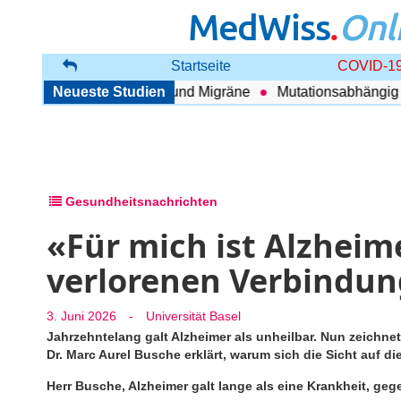
MedWiss
.
Onl
Startseite
COVID-19
ang zwischen COPD und Migräne
Neueste Studien
Mutationsabhängig Thera
Gesundheitsnachrichten
«Für mich ist Alzheim
verlorenen Verbindun
3. Juni 2026
-
Universität Basel
Jahrzehntelang galt Alzheimer als unheilbar. Nun zeichnet
Dr. Marc Aurel Busche erklärt, warum sich die Sicht auf d
Herr Busche, Alzheimer galt lange als eine Krankheit, ge