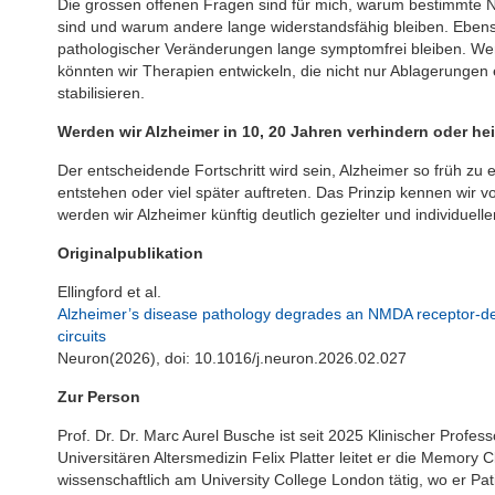
Die grossen offenen Fragen sind für mich, warum bestimmte Ne
sind und warum andere lange widerstandsfähig bleiben. Eben
pathologischer Veränderungen lange symptomfrei bleiben. Wen
könnten wir Therapien entwickeln, die nicht nur Ablagerungen
stabilisieren.
Werden wir Alzheimer in 10, 20 Jahren verhindern oder h
Der entscheidende Fortschritt wird sein, Alzheimer so früh z
entstehen oder viel später auftreten. Das Prinzip kennen wir 
werden wir Alzheimer künftig deutlich gezielter und individuell
Originalpublikation
Ellingford et al.
Alzheimer’s disease pathology degrades an NMDA receptor-dep
circuits
Neuron(2026), doi: 10.1016/j.neuron.2026.02.027
Zur Person
Prof. Dr. Dr. Marc Aurel Busche ist seit 2025 Klinischer Profe
Universitären Altersmedizin Felix Platter leitet er die Memory C
wissenschaftlich am University College London tätig, wo er P