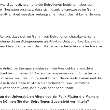
war diagnostizieren und die Betroffenen begleiten, aber den
eue Therapien erstmals, dass sich Krankheitsprozesse im Gehirn
mer-Krankheit messbar verlangsamen lässt. Das ist keine Heilung,
Jahren, dass sich im Gehirn von Betroffenen charakteristische
roteine dieser Ablagerungen als Amyloid-Beta und Tau. Bereits in
em Gehirn entfernen. Beim Menschen scheiterten solche Ansätze
e Antikörpertherapie zugelassen, die Amyloid-Beta aus dem
r-Krankheit um etwa 30 Prozent verlangsamen kann. Entscheidend
e Prozesse wie Entzündungsreaktionen, Nervenzellschäden und die
ese frühe Phase ist klinisch entscheidend, weil Betroffene
 verlängern kann, ist für viele sehr bedeutsam.
an der Universitären Altersmedizin Felix Platter die Memory
ie können Sie den Betroffenen Zuversicht vermitteln?
zheimer-Diagnose für Betroffene und Familien bedeutet. Das ist