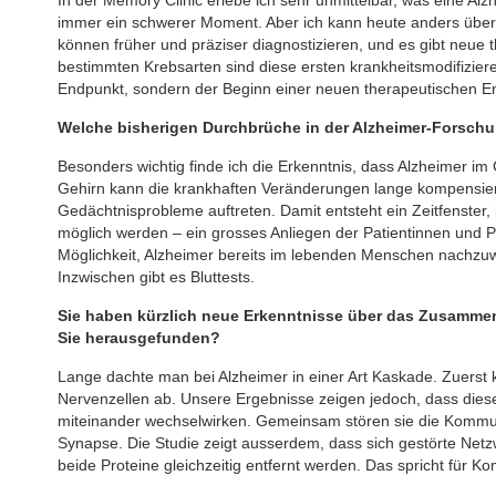
immer ein schwerer Moment. Aber ich kann heute anders über
können früher und präziser diagnostizieren, und es gibt neue 
bestimmten Krebsarten sind diese ersten krankheitsmodifizier
Endpunkt, sondern der Beginn einer neuen therapeutischen En
Welche bisherigen Durchbrüche in der Alzheimer-Forsch
Besonders wichtig finde ich die Erkenntnis, dass Alzheimer i
Gehirn kann die krankhaften Veränderungen lange kompensieren
Gedächtnisprobleme auftreten. Damit entsteht ein Zeitfenster
möglich werden – ein grosses Anliegen der Patientinnen und P
Möglichkeit, Alzheimer bereits im lebenden Menschen nachzu
Inzwischen gibt es Bluttests.
Sie haben kürzlich neue Erkenntnisse über das Zusammen
Sie herausgefunden?
Lange dachte man bei Alzheimer in einer Art Kaskade. Zuerst
Nervenzellen ab. Unsere Ergebnisse zeigen jedoch, dass diese 
miteinander wechselwirken. Gemeinsam stören sie die Kommuni
Synapse. Die Studie zeigt ausserdem, dass sich gestörte Net
beide Proteine gleichzeitig entfernt werden. Das spricht für K