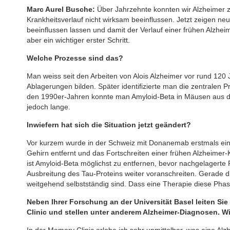
Marc Aurel Busche:
Über Jahrzehnte konnten wir Alzheimer z
Krankheitsverlauf nicht wirksam beeinflussen. Jetzt zeigen n
beeinflussen lassen und damit der Verlauf einer frühen Alzhei
aber ein wichtiger erster Schritt.
Welche Prozesse sind das?
Man weiss seit den Arbeiten von Alois Alzheimer vor rund 120 
Ablagerungen bilden. Später identifizierte man die zentralen P
den 1990er-Jahren konnte man Amyloid-Beta in Mäusen aus d
jedoch lange.
Inwiefern hat sich die Situation jetzt geändert?
Vor kurzem wurde in der Schweiz mit Donanemab erstmals ein
Gehirn entfernt und das Fortschreiten einer frühen Alzheime
ist Amyloid-Beta möglichst zu entfernen, bevor nachgelagert
Ausbreitung des Tau-Proteins weiter voranschreiten. Gerade di
weitgehend selbstständig sind. Dass eine Therapie diese Phase
Neben Ihrer Forschung an der Universität Basel leiten Sie 
Clinic und stellen unter anderem Alzheimer-Diagnosen. W
In der Memory Clinic erlebe ich sehr unmittelbar, was eine Al