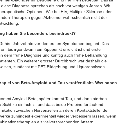
 diese Diagnose sprechen als noch vor wenigen Jahren. Wir
therapeutische Optionen. Wie bei HIV, Multipler Sklerose oder
enden Therapien gegen Alzheimer wahrscheinlich nicht der
twicklung.
ung haben Sie besonders beeindruckt?
m Gehirn Jahrzehnte vor den ersten Symptomen beginnt. Das
, bis irgendwann ein Kipppunkt erreicht ist und erste
, in dem frühe Diagnose und künftig auch frühe Behandlung
atienten. Ein weiterer grosser Durchbruch war deshalb die
weisen, zunächst mit PET-Bildgebung und Liquoranalysen.
spiel von Beta-Amyloid und Tau veröffentlicht. Was haben
 kommt Amyloid-Beta, später kommt Tau, und dann sterben
Sicht zu einfach ist und dass beide Proteine fortlaufend
kation zwischen Nervenzellen an deren Kontaktstelle, der
zwerke zumindest experimentell wieder verbessern lassen, wenn
ombinationstherapien als vielversprechenden Ansatz.