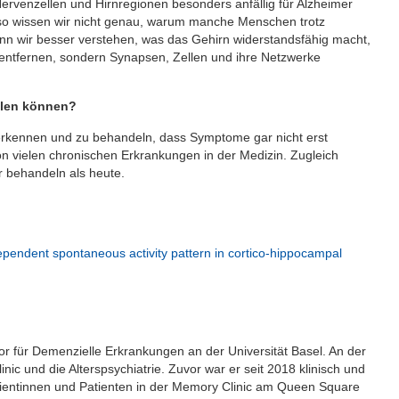
rvenzellen und Hirnregionen besonders anfällig für Alzheimer
so wissen wir nicht genau, warum manche Menschen trotz
n wir besser verstehen, was das Gehirn widerstandsfähig macht,
 entfernen, sondern Synapsen, Zellen und ihre Netzwerke
eilen können?
u erkennen und zu behandeln, dass Symptome gar nicht erst
von vielen chronischen Erkrankungen in der Medizin. Zugleich
er behandeln als heute.
endent spontaneous activity pattern in cortico-hippocampal
ssor für Demenzielle Erkrankungen an der Universität Basel. An der
linic und die Alterspsychiatrie. Zuvor war er seit 2018 klinisch und
atientinnen und Patienten in der Memory Clinic am Queen Square