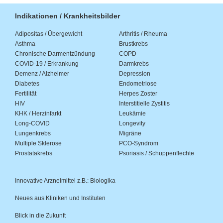
Indikationen / Krankheitsbilder
Adipositas / Übergewicht
Arthritis / Rheuma
Asthma
Brustkrebs
Chronische Darmentzündung
COPD
COVID-19 / Erkrankung
Darmkrebs
Demenz / Alzheimer
Depression
Diabetes
Endometriose
Fertilität
Herpes Zoster
HIV
Interstitielle Zystitis
KHK / Herzinfarkt
Leukämie
Long-COVID
Longevity
Lungenkrebs
Migräne
Multiple Sklerose
PCO-Syndrom
Prostatakrebs
Psoriasis / Schuppenflechte
Innovative Arzneimittel z.B.: Biologika
Neues aus Kliniken und Instituten
Blick in die Zukunft