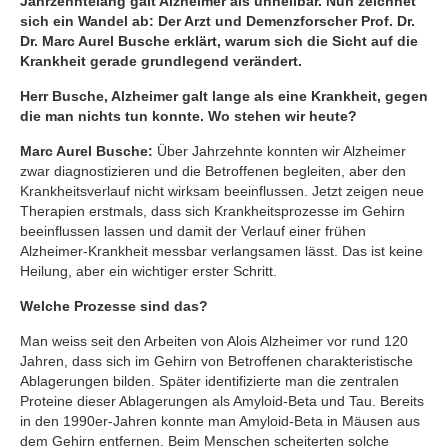
Jahrzehntelang galt Alzheimer als unheilbar. Nun zeichnet
sich ein Wandel ab: Der Arzt und Demenzforscher Prof. Dr.
Dr. Marc Aurel Busche erklärt, warum sich die Sicht auf die
Krankheit gerade grundlegend verändert.
Herr Busche, Alzheimer galt lange als eine Krankheit, gegen
die man nichts tun konnte. Wo stehen wir heute?
Marc Aurel Busche:
Über Jahrzehnte konnten wir Alzheimer
zwar diagnostizieren und die Betroffenen begleiten, aber den
Krankheitsverlauf nicht wirksam beeinflussen. Jetzt zeigen neue
Therapien erstmals, dass sich Krankheitsprozesse im Gehirn
beeinflussen lassen und damit der Verlauf einer frühen
Alzheimer-Krankheit messbar verlangsamen lässt. Das ist keine
Heilung, aber ein wichtiger erster Schritt.
Welche Prozesse sind das?
Man weiss seit den Arbeiten von Alois Alzheimer vor rund 120
Jahren, dass sich im Gehirn von Betroffenen charakteristische
Ablagerungen bilden. Später identifizierte man die zentralen
Proteine dieser Ablagerungen als Amyloid-Beta und Tau. Bereits
in den 1990er-Jahren konnte man Amyloid-Beta in Mäusen aus
dem Gehirn entfernen. Beim Menschen scheiterten solche