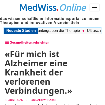
MedWiss
.
Online
Menü
das wissenschaftliche Informationsportal zu neuen
Therapien und innovativen Arzneimitteln
leitende Probleme untergraben die Therapie
Neueste Studien
Ultraschall auc
Gesundheitsnachrichten
«Für mich ist
Alzheimer eine
Krankheit der
verlorenen
Verbindungen.»
3. Juni 2026
-
Universität Basel