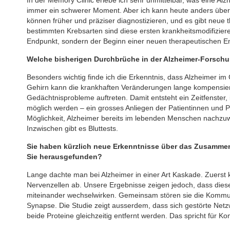
immer ein schwerer Moment. Aber ich kann heute anders über
können früher und präziser diagnostizieren, und es gibt neue 
bestimmten Krebsarten sind diese ersten krankheitsmodifizier
Endpunkt, sondern der Beginn einer neuen therapeutischen En
Welche bisherigen Durchbrüche in der Alzheimer-Forsch
Besonders wichtig finde ich die Erkenntnis, dass Alzheimer i
Gehirn kann die krankhaften Veränderungen lange kompensieren
Gedächtnisprobleme auftreten. Damit entsteht ein Zeitfenster
möglich werden – ein grosses Anliegen der Patientinnen und P
Möglichkeit, Alzheimer bereits im lebenden Menschen nachzu
Inzwischen gibt es Bluttests.
Sie haben kürzlich neue Erkenntnisse über das Zusammen
Sie herausgefunden?
Lange dachte man bei Alzheimer in einer Art Kaskade. Zuerst
Nervenzellen ab. Unsere Ergebnisse zeigen jedoch, dass diese 
miteinander wechselwirken. Gemeinsam stören sie die Kommuni
Synapse. Die Studie zeigt ausserdem, dass sich gestörte Net
beide Proteine gleichzeitig entfernt werden. Das spricht für K