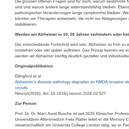
Die grossen offenen Fragen sind für mich, warum bestimmte Ne
sind und warum andere lange widerstandsfähig bleiben. Eben
pathologischer Veränderungen lange symptomfrei bleiben. Wen
könnten wir Therapien entwickeln, die nicht nur Ablagerungen
stabilisieren.
Werden wir Alzheimer in 10, 20 Jahren verhindern oder h
Der entscheidende Fortschritt wird sein, Alzheimer so früh z
entstehen oder viel später auftreten. Das Prinzip kennen wir 
werden wir Alzheimer künftig deutlich gezielter und individuell
Originalpublikation
Ellingford et al.
Alzheimer’s disease pathology degrades an NMDA receptor-dep
circuits
Neuron(2026), doi: 10.1016/j.neuron.2026.02.027
Zur Person
Prof. Dr. Dr. Marc Aurel Busche ist seit 2025 Klinischer Profe
Universitären Altersmedizin Felix Platter leitet er die Memory C
wissenschaftlich am University College London tätig, wo er P