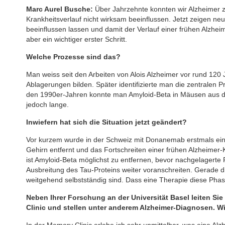
Marc Aurel Busche:
Über Jahrzehnte konnten wir Alzheimer z
Krankheitsverlauf nicht wirksam beeinflussen. Jetzt zeigen n
beeinflussen lassen und damit der Verlauf einer frühen Alzhei
aber ein wichtiger erster Schritt.
Welche Prozesse sind das?
Man weiss seit den Arbeiten von Alois Alzheimer vor rund 120 
Ablagerungen bilden. Später identifizierte man die zentralen P
den 1990er-Jahren konnte man Amyloid-Beta in Mäusen aus d
jedoch lange.
Inwiefern hat sich die Situation jetzt geändert?
Vor kurzem wurde in der Schweiz mit Donanemab erstmals ein
Gehirn entfernt und das Fortschreiten einer frühen Alzheime
ist Amyloid-Beta möglichst zu entfernen, bevor nachgelagert
Ausbreitung des Tau-Proteins weiter voranschreiten. Gerade di
weitgehend selbstständig sind. Dass eine Therapie diese Phase
Neben Ihrer Forschung an der Universität Basel leiten Sie 
Clinic und stellen unter anderem Alzheimer-Diagnosen. W
In der Memory Clinic erlebe ich sehr unmittelbar, was eine Al