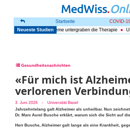
MedWiss
.
Onl
Startseite
COVID-19
ung: Begleitende Probleme untergraben die Therapie
Neueste Studien
Ultras
Gesundheitsnachrichten
«Für mich ist Alzheim
verlorenen Verbindun
3. Juni 2026
-
Universität Basel
Jahrzehntelang galt Alzheimer als unheilbar. Nun zeichnet
Dr. Marc Aurel Busche erklärt, warum sich die Sicht auf d
Herr Busche, Alzheimer galt lange als eine Krankheit, ge