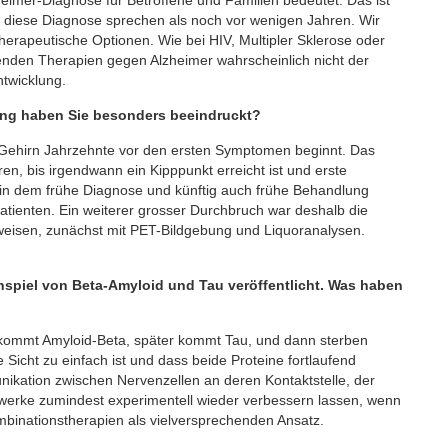
 diese Diagnose sprechen als noch vor wenigen Jahren. Wir
therapeutische Optionen. Wie bei HIV, Multipler Sklerose oder
enden Therapien gegen Alzheimer wahrscheinlich nicht der
twicklung.
ung haben Sie besonders beeindruckt?
m Gehirn Jahrzehnte vor den ersten Symptomen beginnt. Das
, bis irgendwann ein Kipppunkt erreicht ist und erste
, in dem frühe Diagnose und künftig auch frühe Behandlung
atienten. Ein weiterer grosser Durchbruch war deshalb die
weisen, zunächst mit PET-Bildgebung und Liquoranalysen.
spiel von Beta-Amyloid und Tau veröffentlicht. Was haben
 kommt Amyloid-Beta, später kommt Tau, und dann sterben
Sicht zu einfach ist und dass beide Proteine fortlaufend
kation zwischen Nervenzellen an deren Kontaktstelle, der
zwerke zumindest experimentell wieder verbessern lassen, wenn
ombinationstherapien als vielversprechenden Ansatz.