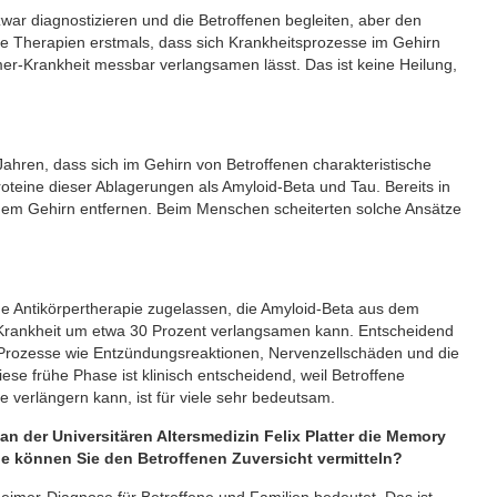
war diagnostizieren und die Betroffenen begleiten, aber den
eue Therapien erstmals, dass sich Krankheitsprozesse im Gehirn
mer-Krankheit messbar verlangsamen lässt. Das ist keine Heilung,
Jahren, dass sich im Gehirn von Betroffenen charakteristische
roteine dieser Ablagerungen als Amyloid-Beta und Tau. Bereits in
em Gehirn entfernen. Beim Menschen scheiterten solche Ansätze
e Antikörpertherapie zugelassen, die Amyloid-Beta aus dem
r-Krankheit um etwa 30 Prozent verlangsamen kann. Entscheidend
e Prozesse wie Entzündungsreaktionen, Nervenzellschäden und die
ese frühe Phase ist klinisch entscheidend, weil Betroffene
 verlängern kann, ist für viele sehr bedeutsam.
an der Universitären Altersmedizin Felix Platter die Memory
ie können Sie den Betroffenen Zuversicht vermitteln?
zheimer-Diagnose für Betroffene und Familien bedeutet. Das ist