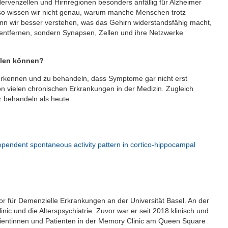
rvenzellen und Hirnregionen besonders anfällig für Alzheimer
so wissen wir nicht genau, warum manche Menschen trotz
n wir besser verstehen, was das Gehirn widerstandsfähig macht,
 entfernen, sondern Synapsen, Zellen und ihre Netzwerke
eilen können?
u erkennen und zu behandeln, dass Symptome gar nicht erst
von vielen chronischen Erkrankungen in der Medizin. Zugleich
er behandeln als heute.
endent spontaneous activity pattern in cortico-hippocampal
ssor für Demenzielle Erkrankungen an der Universität Basel. An der
linic und die Alterspsychiatrie. Zuvor war er seit 2018 klinisch und
atientinnen und Patienten in der Memory Clinic am Queen Square