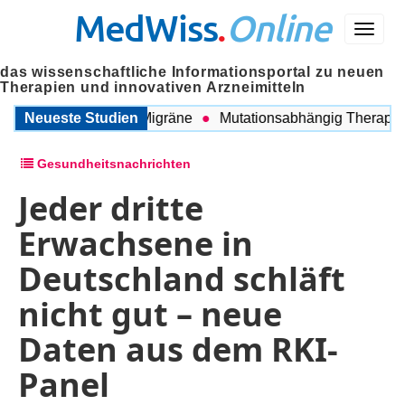
MedWiss
.
Online
Menü
das wissenschaftliche Informationsportal zu neuen
Therapien und innovativen Arzneimitteln
ischen COPD und Migräne
Neueste Studien
Mutationsabhängig Therapie int
Gesundheitsnachrichten
Jeder dritte
Erwachsene in
Deutschland schläft
nicht gut – neue
Daten aus dem RKI-
Panel