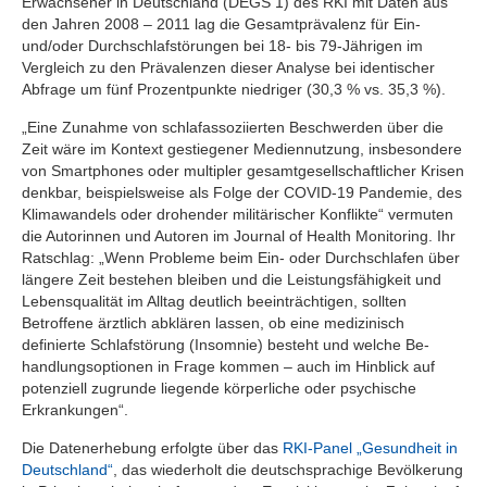
Erwachsener in Deutschland (DEGS 1) des RKI mit Daten aus
den Jahren 2008 – 2011 lag die Gesamtprävalenz für Ein-
und/oder Durchschlafstörungen bei 18- bis 79-Jährigen im
Vergleich zu den Prävalenzen dieser Analyse bei identischer
Abfrage um fünf Prozentpunkte niedriger (30,3 % vs. 35,3 %).
„Eine Zunahme von schlafassoziierten Beschwerden über die
Zeit wäre im Kontext gestiegener Mediennutzung, insbesondere
von Smartphones oder multipler gesamtgesellschaftlicher Krisen
denkbar, beispielsweise als Folge der COVID-19 Pandemie, des
Klimawandels oder drohender militärischer Konflikte“ vermuten
die Autorinnen und Autoren im Journal of Health Monitoring. Ihr
Ratschlag: „Wenn Probleme beim Ein- oder Durchschlafen über
längere Zeit bestehen bleiben und die Leistungsfähigkeit und
Lebensqualität im Alltag deutlich beeinträchtigen, sollten
Betroffene ärztlich abklären lassen, ob eine medizinisch
definierte Schlafstörung (Insomnie) besteht und welche Be­
handlungsoptionen in Frage kommen – auch im Hinblick auf
potenziell zugrunde liegende körperliche oder psychische
Erkrankungen“.
Die Datenerhebung erfolgte über das
RKI-Panel „Gesundheit in
Deutschland“
, das wiederholt die deutschsprachige Bevölkerung