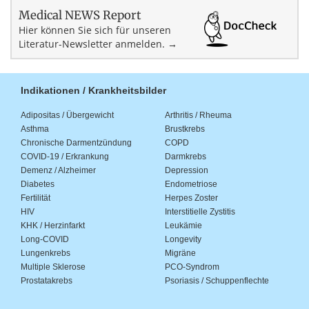
Medical NEWS Report
Hier können Sie sich für unseren
Literatur-Newsletter anmelden. →
Indikationen / Krankheitsbilder
Adipositas / Übergewicht
Arthritis / Rheuma
Asthma
Brustkrebs
Chronische Darmentzündung
COPD
COVID-19 / Erkrankung
Darmkrebs
Demenz / Alzheimer
Depression
Diabetes
Endometriose
Fertilität
Herpes Zoster
HIV
Interstitielle Zystitis
KHK / Herzinfarkt
Leukämie
Long-COVID
Longevity
Lungenkrebs
Migräne
Multiple Sklerose
PCO-Syndrom
Prostatakrebs
Psoriasis / Schuppenflechte