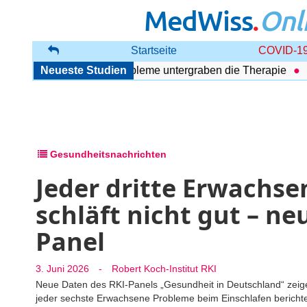
MedWiss
.
Onl
Startseite
COVID-19
törung: Begleitende Probleme untergraben die Therapie
Neueste Studien
Ult
Gesundheitsnachrichten
Jeder dritte Erwachse
schläft nicht gut – n
Panel
3. Juni 2026
-
Robert Koch-Institut RKI
Neue Daten des RKI-Panels „Gesundheit in Deutschland“ zeige
jeder sechste Erwachsene Probleme beim Einschlafen berichtet