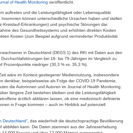
urnal of Health Monitoring
veröffentlicht.
 auftreten und die Leistungsfähigkeit oder Lebensqualität
n. Insomnien können unterschiedliche Ursachen haben und stellen
erz-Kreislauf-Erkrankungen) und psychische Störungen dar.
nahme des Gesundheitssystems und erhöhten direkten Kosten
ekten Kosten (zum Beispiel aufgrund verminderter Produktivität
.
t Erwachsener in Deutschland (DEGS 1) des RKI mit Daten aus den
Durchschlafstörungen bei 18- bis 79-Jährigen im Vergleich zu
f Prozentpunkte niedriger (30,3 % vs. 35,3 %).
Zeit wäre im Kontext gestiegener Mediennutzung, insbesondere
sen denkbar, beispielsweise als Folge der COVID-19 Pandemie,
uten die Autorinnen und Autoren im Journal of Health Monitoring.
ber längere Zeit bestehen bleiben und die Leistungsfähigkeit
etroffene ärztlich abklären lassen, ob eine medizinisch definierte
onen in Frage kommen – auch im Hinblick auf potenziell
.
n Deutschland“
, das wiederholt die deutschsprachige Bevölkerung
lauf abbilden kann. Die Daten stammen aus der Jahreserhebung
ls 14.000 Frauen und über 12.000 Männer ausgewertet.