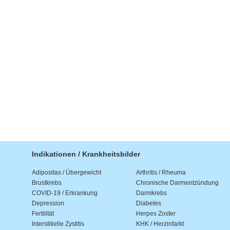
Indikationen / Krankheitsbilder
Adipositas / Übergewicht
Arthritis / Rheuma
Brustkrebs
Chronische Darmentzündung
COVID-19 / Erkrankung
Darmkrebs
Depression
Diabetes
Fertilität
Herpes Zoster
Interstitielle Zystitis
KHK / Herzinfarkt