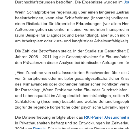
Durchschlafstörungen betroffen. Die Ergebnisse wurden im
Jo
Wenn Schlafprobleme regelmäßig über einen längeren Zeitraum
beeinträchtigen, kann eine Schlafstörung (Insomnie) vorliege
einen Risikofaktor für körperliche Erkrankungen (vor allem H
Außerdem gehen sie einher mit einer vermehrten Inanspruch
(zum Beispiel für Diagnostik und Behandlung), aber auch indir
am Arbeitsplatz oder kurz- und langfristiger Arbeitsunfähigkeit)
Die Zahl der Betroffenen steigt. In der Studie zur Gesundhei
Jahren 2008 – 2011 lag die Gesamtprävalenz für Ein-und/oder 
den Prävalenzen dieser Analyse bei identischer Abfrage um fün
„Eine Zunahme von schlafassoziierten Beschwerden über die 
von Smartphones oder multipler gesamtgesellschaftlicher Kri
des Klimawandels oder drohender militärischer Konflikte“ verm
Ihr Ratschlag: „Wenn Probleme beim Ein- oder Durchschlafen ü
und Lebensqualität im Alltag deutlich beeinträchtigen, sollten B
Schlafstörung (Insomnie) besteht und welche Be­handlungsopti
zugrunde liegende körperliche oder psychische Erkrankungen“
Die Datenerhebung erfolgte über das
RKI-Panel „Gesundheit i
in Privathaushalten befragt und so Entwicklungen im Zeitver
2024 des
Panels
. Für die Analysen wurden Daten von mehr a