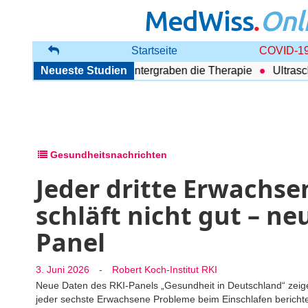
MedWiss
.
Onl
Startseite
COVID-19
 Begleitende Probleme untergraben die Therapie
Neueste Studien
Ultraschal
Gesundheitsnachrichten
Jeder dritte Erwachse
schläft nicht gut – n
Panel
3. Juni 2026
-
Robert Koch-Institut RKI
Neue Daten des RKI-Panels „Gesundheit in Deutschland“ zeige
jeder sechste Erwachsene Probleme beim Einschlafen berichtet