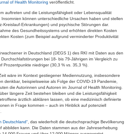
urnal of Health Monitoring
veröffentlicht.
 auftreten und die Leistungsfähigkeit oder Lebensqualität
n. Insomnien können unterschiedliche Ursachen haben und stellen
erz-Kreislauf-Erkrankungen) und psychische Störungen dar.
nahme des Gesundheitssystems und erhöhten direkten Kosten
ekten Kosten (zum Beispiel aufgrund verminderter Produktivität
.
t Erwachsener in Deutschland (DEGS 1) des RKI mit Daten aus den
Durchschlafstörungen bei 18- bis 79-Jährigen im Vergleich zu
f Prozentpunkte niedriger (30,3 % vs. 35,3 %).
Zeit wäre im Kontext gestiegener Mediennutzung, insbesondere
sen denkbar, beispielsweise als Folge der COVID-19 Pandemie,
uten die Autorinnen und Autoren im Journal of Health Monitoring.
ber längere Zeit bestehen bleiben und die Leistungsfähigkeit
etroffene ärztlich abklären lassen, ob eine medizinisch definierte
onen in Frage kommen – auch im Hinblick auf potenziell
.
n Deutschland“
, das wiederholt die deutschsprachige Bevölkerung
lauf abbilden kann. Die Daten stammen aus der Jahreserhebung
ls 14.000 Frauen und über 12.000 Männer ausgewertet.