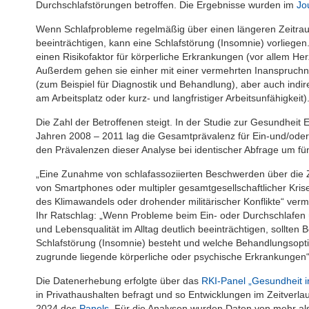
Durchschlafstörungen betroffen. Die Ergebnisse wurden im
Jo
Wenn Schlafprobleme regelmäßig über einen längeren Zeitraum
beeinträchtigen, kann eine Schlafstörung (Insomnie) vorliege
einen Risikofaktor für körperliche Erkrankungen (vor allem H
Außerdem gehen sie einher mit einer vermehrten Inanspruch
(zum Beispiel für Diagnostik und Behandlung), aber auch indir
am Arbeitsplatz oder kurz- und langfristiger Arbeitsunfähigkeit)
Die Zahl der Betroffenen steigt. In der Studie zur Gesundhei
Jahren 2008 – 2011 lag die Gesamtprävalenz für Ein-und/oder 
den Prävalenzen dieser Analyse bei identischer Abfrage um fün
„Eine Zunahme von schlafassoziierten Beschwerden über die 
von Smartphones oder multipler gesamtgesellschaftlicher Kri
des Klimawandels oder drohender militärischer Konflikte“ verm
Ihr Ratschlag: „Wenn Probleme beim Ein- oder Durchschlafen ü
und Lebensqualität im Alltag deutlich beeinträchtigen, sollten B
Schlafstörung (Insomnie) besteht und welche Be­handlungsopti
zugrunde liegende körperliche oder psychische Erkrankungen“
Die Datenerhebung erfolgte über das
RKI-Panel „Gesundheit i
in Privathaushalten befragt und so Entwicklungen im Zeitver
2024 des
Panels
. Für die Analysen wurden Daten von mehr a