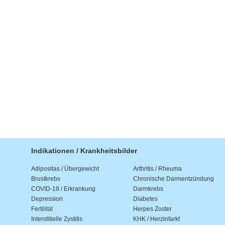
Indikationen / Krankheitsbilder
Adipositas / Übergewicht
Arthritis / Rheuma
Brustkrebs
Chronische Darmentzündung
COVID-19 / Erkrankung
Darmkrebs
Depression
Diabetes
Fertilität
Herpes Zoster
Interstitielle Zystitis
KHK / Herzinfarkt