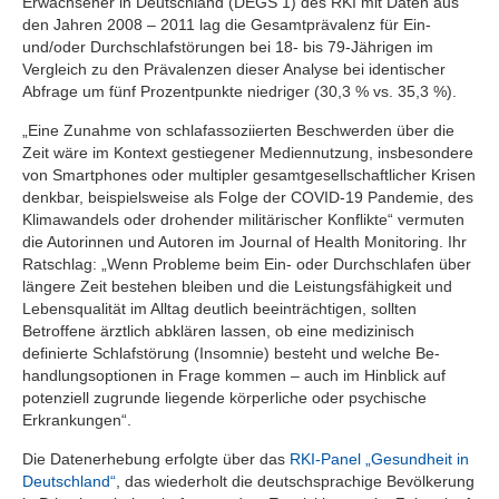
Erwachsener in Deutschland (DEGS 1) des RKI mit Daten aus
den Jahren 2008 – 2011 lag die Gesamtprävalenz für Ein-
und/oder Durchschlafstörungen bei 18- bis 79-Jährigen im
Vergleich zu den Prävalenzen dieser Analyse bei identischer
Abfrage um fünf Prozentpunkte niedriger (30,3 % vs. 35,3 %).
„Eine Zunahme von schlafassoziierten Beschwerden über die
Zeit wäre im Kontext gestiegener Mediennutzung, insbesondere
von Smartphones oder multipler gesamtgesellschaftlicher Krisen
denkbar, beispielsweise als Folge der COVID-19 Pandemie, des
Klimawandels oder drohender militärischer Konflikte“ vermuten
die Autorinnen und Autoren im Journal of Health Monitoring. Ihr
Ratschlag: „Wenn Probleme beim Ein- oder Durchschlafen über
längere Zeit bestehen bleiben und die Leistungsfähigkeit und
Lebensqualität im Alltag deutlich beeinträchtigen, sollten
Betroffene ärztlich abklären lassen, ob eine medizinisch
definierte Schlafstörung (Insomnie) besteht und welche Be­
handlungsoptionen in Frage kommen – auch im Hinblick auf
potenziell zugrunde liegende körperliche oder psychische
Erkrankungen“.
Die Datenerhebung erfolgte über das
RKI-Panel „Gesundheit in
Deutschland“
, das wiederholt die deutschsprachige Bevölkerung