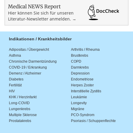
Medical NEWS Report
Hier können Sie sich für unseren
Literatur-Newsletter anmelden. →
Indikationen / Krankheitsbilder
Adipositas / Übergewicht
Arthritis / Rheuma
Asthma
Brustkrebs
Chronische Darmentzündung
COPD
COVID-19 / Erkrankung
Darmkrebs
Demenz / Alzheimer
Depression
Diabetes
Endometriose
Fertilität
Herpes Zoster
HIV
Interstitielle Zystitis
KHK / Herzinfarkt
Leukämie
Long-COVID
Longevity
Lungenkrebs
Migräne
Multiple Sklerose
PCO-Syndrom
Prostatakrebs
Psoriasis / Schuppenflechte