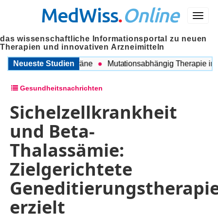
MedWiss
.
Online
Menü
das wissenschaftliche Informationsportal zu neuen
Therapien und innovativen Arzneimitteln
en COPD und Migräne
Neueste Studien
Mutationsabhängig Therapie intensi
Gesundheitsnachrichten
Sichelzellkrankheit
und Beta-
Thalassämie:
Zielgerichtete
Geneditierungstherapi
erzielt