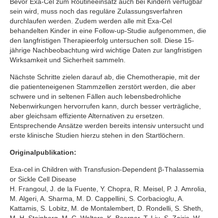
Bevor Exa-Cel zum Routineeinsatz auch bei Kindern verfügbar
sein wird, muss noch das reguläre Zulassungsverfahren
durchlaufen werden. Zudem werden alle mit Exa-Cel
behandelten Kinder in eine Follow-up-Studie aufgenommen, die
den langfristigen Therapieerfolg untersuchen soll. Diese 15-
jährige Nachbeobachtung wird wichtige Daten zur langfristigen
Wirksamkeit und Sicherheit sammeln.
Nächste Schritte zielen darauf ab, die Chemotherapie, mit der
die patienteneigenen Stammzellen zerstört werden, die aber
schwere und in seltenen Fällen auch lebensbedrohliche
Nebenwirkungen hervorrufen kann, durch besser verträgliche,
aber gleichsam effiziente Alternativen zu ersetzen.
Entsprechende Ansätze werden bereits intensiv untersucht und
erste klinische Studien hierzu stehen in den Startlöchern.
Originalpublikation:
Exa-cel in Children with Transfusion-Dependent β-Thalassemia
or Sickle Cell Disease
H. Frangoul, J. de la Fuente, Y. Chopra, R. Meisel, P. J. Amrolia,
M. Algeri, A. Sharma, M. D. Cappellini, S. Corbacioglu, A.
Kattamis, S. Lobitz, M. de Montalembert, D. Rondelli, S. Sheth,
M. H. Steinberg, M. C. Walters, K. Boerner, T. Liu, S. Zairis, W.