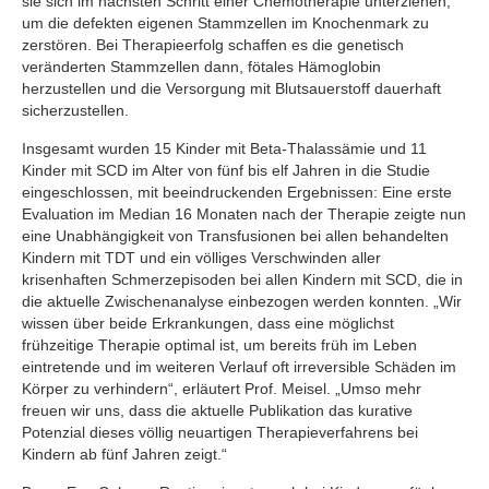
sie sich im nächsten Schritt einer Chemotherapie unterziehen,
um die defekten eigenen Stammzellen im Knochenmark zu
zerstören. Bei Therapieerfolg schaffen es die genetisch
veränderten Stammzellen dann, fötales Hämoglobin
herzustellen und die Versorgung mit Blutsauerstoff dauerhaft
sicherzustellen.
Insgesamt wurden 15 Kinder mit Beta-Thalassämie und 11
Kinder mit SCD im Alter von fünf bis elf Jahren in die Studie
eingeschlossen, mit beeindruckenden Ergebnissen: Eine erste
Evaluation im Median 16 Monaten nach der Therapie zeigte nun
eine Unabhängigkeit von Transfusionen bei allen behandelten
Kindern mit TDT und ein völliges Verschwinden aller
krisenhaften Schmerzepisoden bei allen Kindern mit SCD, die in
die aktuelle Zwischenanalyse einbezogen werden konnten. „Wir
wissen über beide Erkrankungen, dass eine möglichst
frühzeitige Therapie optimal ist, um bereits früh im Leben
eintretende und im weiteren Verlauf oft irreversible Schäden im
Körper zu verhindern“, erläutert Prof. Meisel. „Umso mehr
freuen wir uns, dass die aktuelle Publikation das kurative
Potenzial dieses völlig neuartigen Therapieverfahrens bei
Kindern ab fünf Jahren zeigt.“