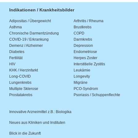
Indikationen / Krankheitsbilder
Adipositas / Übergewicht
Arthritis / Rheuma
Asthma
Brustkrebs
Chronische Darmentzündung
COPD
COVID-19 / Erkrankung
Darmkrebs
Demenz / Alzheimer
Depression
Diabetes
Endometriose
Fertilität
Herpes Zoster
HIV
Interstitielle Zystitis
KHK / Herzinfarkt
Leukämie
Long-COVID
Longevity
Lungenkrebs
Migräne
Multiple Sklerose
PCO-Syndrom
Prostatakrebs
Psoriasis / Schuppenflechte
Innovative Arzneimittel z.B.: Biologika
Neues aus Kliniken und Instituten
Blick in die Zukunft