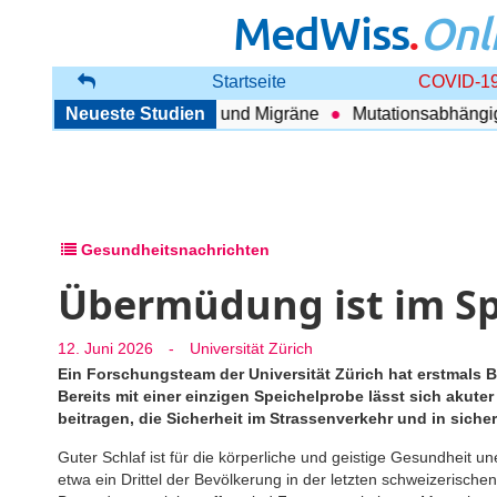
MedWiss
.
Onl
Startseite
COVID-19
enhang zwischen COPD und Migräne
Neueste Studien
Mutationsabhängig Th
Gesundheitsnachrichten
Übermüdung ist im Sp
12. Juni 2026
-
Universität Zürich
Ein Forschungsteam der Universität Zürich hat erstmals Bi
Bereits mit einer einzigen Speichelprobe lässt sich akut
beitragen, die Sicherheit im Strassenverkehr und in siche
Guter Schlaf ist für die körperliche und geistige Gesundheit u
etwa ein Drittel der Bevölkerung in der letzten schweizerisch