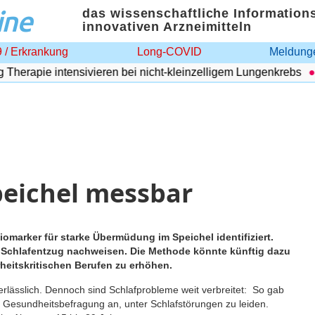
ine
das wissenschaftliche Information
innovativen Arzneimitteln
 / Erkrankung
Long-COVID
Meldunge
erapie intensivieren bei nicht-kleinzelligem Lungenkrebs
eichel messbar
omarker für starke Übermüdung im Speichel identifiziert.
er Schlafentzug nachweisen. Die Methode könnte künftig dazu
rheitskritischen Berufen zu erhöhen.
nerlässlich. Dennoch sind Schlafprobleme weit verbreitet: So gab
en Gesundheitsbefragung an, unter Schlafstörungen zu leiden.