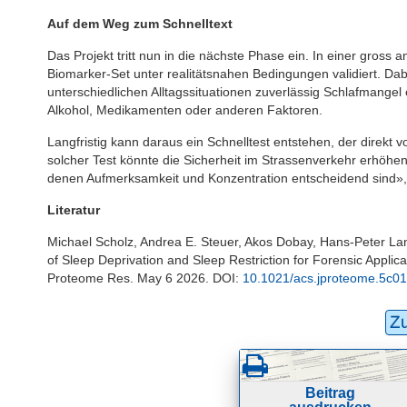
Auf dem Weg zum Schnelltext
Das Projekt tritt nun in die nächste Phase ein. In einer gross 
Biomarker-Set unter realitätsnahen Bedingungen validiert. Da
unterschiedlichen Alltagssituationen zuverlässig Schlafmangel 
Alkohol, Medikamenten oder anderen Faktoren.
Langfristig kann daraus ein Schnelltest entstehen, der direkt
solcher Test könnte die Sicherheit im Strassenverkehr erhöhe
denen Aufmerksamkeit und Konzentration entscheidend sind», h
Literatur
Michael Scholz, Andrea E. Steuer, Akos Dobay, Hans-Peter La
of Sleep Deprivation and Sleep Restriction for Forensic Applic
Proteome Res. May 6 2026. DOI:
10.1021/acs.jproteome.5c0
Z
Beitrag