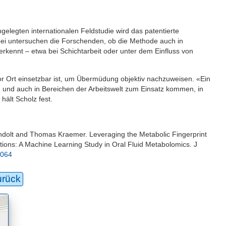
angelegten internationalen Feldstudie wird das patentierte
bei untersuchen die Forschenden, ob die Methode auch in
erkennt – etwa bei Schichtarbeit oder unter dem Einfluss von
 vor Ort einsetzbar ist, um Übermüdung objektiv nachzuweisen. «Ein
n und auch in Bereichen der Arbeitswelt zum Einsatz kommen, in
ält Scholz fest.
ndolt and Thomas Kraemer. Leveraging the Metabolic Fingerprint
ations: A Machine Learning Study in Oral Fluid Metabolomics. J
1064
urück