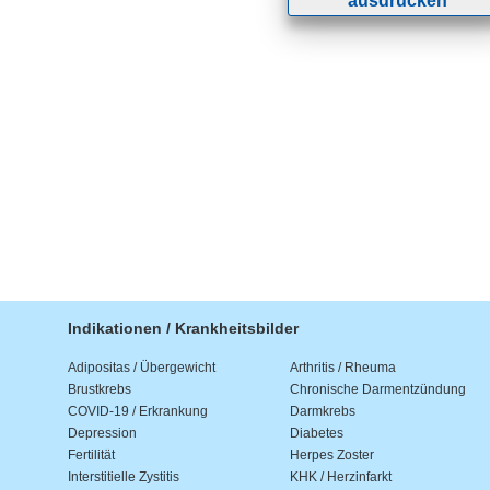
ausdrucken
Indikationen / Krankheitsbilder
Adipositas / Übergewicht
Arthritis / Rheuma
Brustkrebs
Chronische Darmentzündung
COVID-19 / Erkrankung
Darmkrebs
Depression
Diabetes
Fertilität
Herpes Zoster
Interstitielle Zystitis
KHK / Herzinfarkt