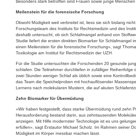
Besonders stark betroffen sind Frauen sowie junge Menschen i
Meilenstein für die forensische Forschung
Obwohl Müdigkeit weit verbreitet ist, liess sie sich bislang nich
Forschungsteam des Instituts für Rechtsmedizin und des Instit
deshalb untersucht, ob sich Schlafmangel anhand von Stoffw
Studie liefert die ersten direkten Biomarker für Schlafmangel
einen Meilenstein für die forensische Forschung», sagt Thom
Toxikologie am Institut für Rechtsmedizin der UZH.
Für die Studie untersuchten die Forschenden 20 gesunde jun
schlafen. Die Teilnehmer durchliefen in zufälliger Reihenfolge 
zwei Stunden weniger Schlaf als üblich sowie eine Kontrollbed
das Team die Speichelproben mit hochauflösender Massenspekt
Lernens nach molekularen Mustern, die auf akuten Schlafentz
Zehn Biomarker für Übermüdung
«Wir haben festgestellt, dass starke Übermüdung rund zehn Pro
Herausforderung bestand darin, aus zehntausenden Molekülen
anzeigen. Mit Hilfe modernster Technologie ist es uns gelunge
erfüllen», sagt Erstautor Michael Scholz. Im Rahmen seiner Dokt
Müdigkeit im Körper messbar machen lässt.