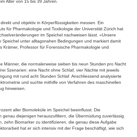
m Alter von 15 bis 39 Jahren.
t direkt und objektiv in Körperflüssigkeiten messen. Ein
uts für Pharmakologie und Toxikologie der Universität Zürich hat
echselveränderungen im Speichel nachweisen lässt. «Unsere
 im Speichel unter alltagsnahen Bedingungen und markiert damit
as Krämer, Professor für Forensische Pharmakologie und
ge Männer, die normalerweise sieben bis neun Stunden pro Nacht
drei Szenarien: eine Nacht ohne Schlaf, vier Nächte mit jeweils
ingung mit rund acht Stunden Schlaf. Anschliessend analysierte
rometrie und suchte mithilfe von Verfahren des maschinellen
ug hinweisen.
zent aller Biomoleküle im Speichel beeinflusst. Die
 genau diejenigen herauszufiltern, die Übermüdung zuverlässig
n, zehn Biomarker zu identifizieren, die genau diese Aufgabe
orarbeit hat er sich intensiv mit der Frage beschäftigt, wie sich