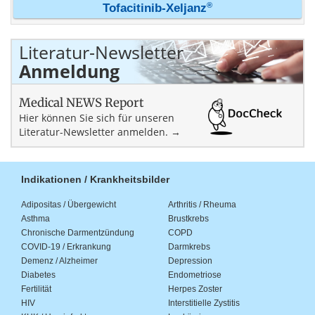
®
Tofacitinib-Xeljanz
Literatur-Newsletter
Anmeldung
Medical NEWS Report
Hier können Sie sich für unseren
Literatur-Newsletter anmelden. →
Indikationen / Krankheitsbilder
Adipositas / Übergewicht
Arthritis / Rheuma
Asthma
Brustkrebs
Chronische Darmentzündung
COPD
COVID-19 / Erkrankung
Darmkrebs
Demenz / Alzheimer
Depression
Diabetes
Endometriose
Fertilität
Herpes Zoster
HIV
Interstitielle Zystitis