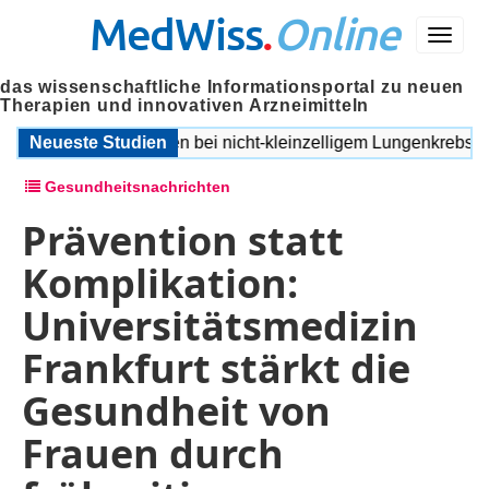
MedWiss
.
Online
Menü
das wissenschaftliche Informationsportal zu neuen
Therapien und innovativen Arzneimitteln
erapie intensivieren bei nicht-kleinzelligem Lungenkrebs
Neueste Studien
A
Gesundheitsnachrichten
Prävention statt
Komplikation:
Universitätsmedizin
Frankfurt stärkt die
Gesundheit von
Frauen durch