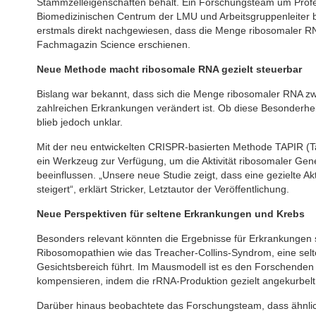
Stammzelleigenschaften behält. Ein Forschungsteam um Profess
Biomedizinischen Centrum der LMU und Arbeitsgruppenleiter b
erstmals direkt nachgewiesen, dass die Menge ribosomaler RNA
Fachmagazin Science erschienen.
Neue Methode macht ribosomale RNA gezielt steuerbar
Bislang war bekannt, dass sich die Menge ribosomaler RNA zw
zahlreichen Erkrankungen verändert ist. Ob diese Besonderhei
blieb jedoch unklar.
Mit der neu entwickelten CRISPR-basierten Methode TAPIR (Tar
ein Werkzeug zur Verfügung, um die Aktivität ribosomaler Gene
beeinflussen. „Unsere neue Studie zeigt, dass eine gezielte Ak
steigert“, erklärt Stricker, Letztautor der Veröffentlichung.
Neue Perspektiven für seltene Erkrankungen und Krebs
Besonders relevant könnten die Ergebnisse für Erkrankungen s
Ribosomopathien wie das Treacher-Collins-Syndrom, eine selt
Gesichtsbereich führt. Im Mausmodell ist es den Forschenden
kompensieren, indem die rRNA-Produktion gezielt angekurbelt
Darüber hinaus beobachtete das Forschungsteam, dass ähnli