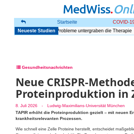
MedWiss
.
Onl
Startseite
COVID-19
e Störung: Begleitende Probleme untergraben die Therapie
Neueste Studien
Gesundheitsnachrichten
Neue CRISPR-Methode
Proteinproduktion in 
8. Juli 2026
-
Ludwig-Maximilians-Universität München
TAPIR erhöht die Proteinproduktion gezielt – mit neuen E
krankheitsrelevanten Prozessen.
Wie schnell eine Zelle Proteine herstellt, entscheidet maßgeblich