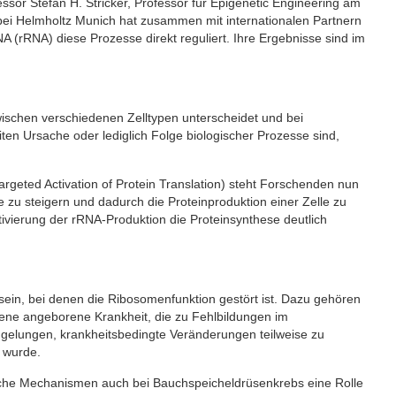
or Stefan H. Stricker, Professor für Epigenetic Engineering am
ei Helmholtz Munich hat zusammen mit internationalen Partnern
 (rRNA) diese Prozesse direkt reguliert. Ihre Ergebnisse sind im
ischen verschiedenen Zelltypen unterscheidet und bei
ten Ursache oder lediglich Folge biologischer Prozesse sind,
geted Activation of Protein Translation) steht Forschenden nun
 zu steigern und dadurch die Proteinproduktion einer Zelle zu
tivierung der rRNA-Produktion die Proteinsynthese deutlich
ein, bei denen die Ribosomenfunktion gestört ist. Dazu gehören
ene angeborene Krankheit, die zu Fehlbildungen im
 gelungen, krankheitsbedingte Veränderungen teilweise zu
 wurde.
che Mechanismen auch bei Bauchspeicheldrüsenkrebs eine Rolle