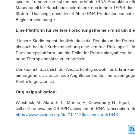
spielen. Tumorzellen nutzen eine erhöhte rRNA-Produktion of
Mausmodell für Bauchspeicheldrüsenkrebs konnte TAPIR die 
fördern. Das zeigt, dass die erhöhte rRNA-Produktion kausal 
Begleiterscheinung ist.
Eine Plattform für weitere Forschungsthemen rund um di
„Unsere Studie macht deutlich, dass die Regulation der Prot
als auch bei der Krebsentstehung eine zentrale Rolle spielt“, 
Forschungsplattform, um die Rolle der Proteinbiosynthese bei
neue Therapieansätze zu entwickeln.
Denkbar ist, dass sich der Ansatz künftig sowohl für Erkranku
einhergehen, als auch neue Angriffspunkte für Therapien gege
Kontrolle geraten ist.
Originalpublikation:
Wiesbeck, M., Alard, E. L., Merino, F., Chowdhury, N., Egert, L.
cell self-renewal by CRISPR activation of rRNA transcription. 
https://www.science.org/doi/10.1126/science.aeh1348
Z