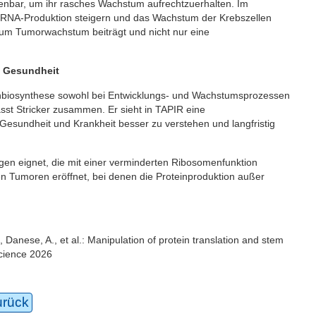
fenbar, um ihr rasches Wachstum aufrechtzuerhalten. Im
rRNA-Produktion steigern und das Wachstum der Krebszellen
zum Tumorwachstum beiträgt und nicht nur eine
e Gesundheit
einbiosynthese sowohl bei Entwicklungs- und Wachstumsprozessen
fasst Stricker zusammen. Er sieht in TAPIR eine
 Gesundheit und Krankheit besser zu verstehen und langfristig
ngen eignet, die mit einer verminderten Ribosomenfunktion
n Tumoren eröffnet, bei denen die Proteinproduktion außer
, Danese, A., et al.: Manipulation of protein translation and stem
Science 2026
urück