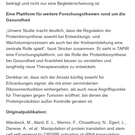
beiträgt und nicht nur eine Begleiterscheinung ist.
Eine Plattform für weitere Forschungsthemen rund um die
Gesundheit
„Unsere Studie macht deutlich, dass die Regulation der
Proteinbiosynthese sowohl bei Entwicklungs- und
Wachstumsprozessen als auch bei der Krebsentstehung eine
zentrale Rolle spielt“, fasst Stricker zusammen. Er sieht in TAPIR
eine Forschungsplattform, um die Rolle der Proteinbiosynthese
bei Gesundheit und Krankheit besser zu verstehen und
langfristig neue Therapieansätze zu entwickeln.
Denkbar ist, dass sich der Ansatz künftig sowohl für
Erkrankungen eignet, die mit einer verminderten
Ribosomenfunktion einhergehen, als auch neue Angriffspunkte
für Therapien gegen Tumoren eröffnet, bei denen die
Proteinproduktion außer Kontrolle geraten ist.
Originalpublikation:
Wiesbeck, M., Alard, E. L., Merino, F., Chowdhury, N., Egert, L.,
Danese, A., et al.: Manipulation of protein translation and stem
cell self-renewal by CRISPR activation of rRNA transcription.