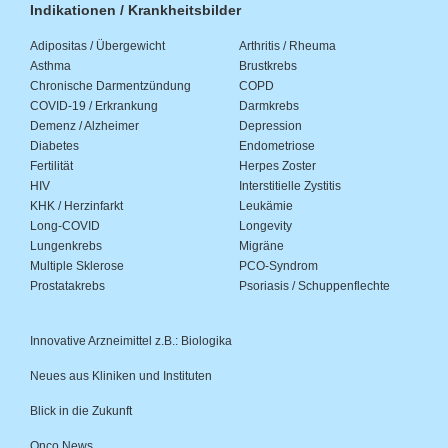
Indikationen / Krankheitsbilder
Adipositas / Übergewicht
Arthritis / Rheuma
Asthma
Brustkrebs
Chronische Darmentzündung
COPD
COVID-19 / Erkrankung
Darmkrebs
Demenz / Alzheimer
Depression
Diabetes
Endometriose
Fertilität
Herpes Zoster
HIV
Interstitielle Zystitis
KHK / Herzinfarkt
Leukämie
Long-COVID
Longevity
Lungenkrebs
Migräne
Multiple Sklerose
PCO-Syndrom
Prostatakrebs
Psoriasis / Schuppenflechte
Innovative Arzneimittel z.B.: Biologika
Neues aus Kliniken und Instituten
Blick in die Zukunft
Onco.News