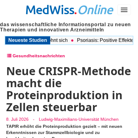
MedWiss
.
Online
Menü
das wissenschaftliche Informationsportal zu neuen
Therapien und innovativen Arzneimitteln
rustkrebsdiagnose lohnt sich
Neueste Studien
Psoriasis: Positive Effekte von
Gesundheitsnachrichten
Neue CRISPR-Methode
macht die
Proteinproduktion in
Zellen steuerbar
8. Juli 2026
-
Ludwig-Maximilians-Universität München
TAPIR erhöht die Proteinproduktion gezielt – mit neuen
Erkenntnissen zur Stammzellbiologie und zu