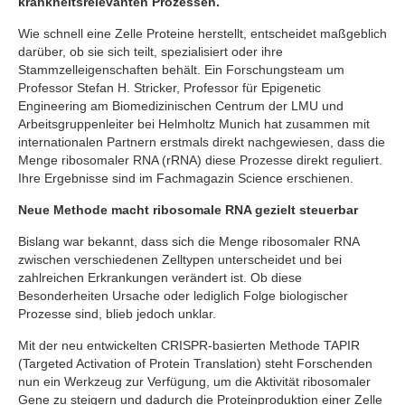
krankheitsrelevanten Prozessen.
Wie schnell eine Zelle Proteine herstellt, entscheidet maßgeblich
darüber, ob sie sich teilt, spezialisiert oder ihre
Stammzelleigenschaften behält. Ein Forschungsteam um
Professor Stefan H. Stricker, Professor für Epigenetic
Engineering am Biomedizinischen Centrum der LMU und
Arbeitsgruppenleiter bei Helmholtz Munich hat zusammen mit
internationalen Partnern erstmals direkt nachgewiesen, dass die
Menge ribosomaler RNA (rRNA) diese Prozesse direkt reguliert.
Ihre Ergebnisse sind im Fachmagazin Science erschienen.
Neue Methode macht ribosomale RNA gezielt steuerbar
Bislang war bekannt, dass sich die Menge ribosomaler RNA
zwischen verschiedenen Zelltypen unterscheidet und bei
zahlreichen Erkrankungen verändert ist. Ob diese
Besonderheiten Ursache oder lediglich Folge biologischer
Prozesse sind, blieb jedoch unklar.
Mit der neu entwickelten CRISPR-basierten Methode TAPIR
(Targeted Activation of Protein Translation) steht Forschenden
nun ein Werkzeug zur Verfügung, um die Aktivität ribosomaler
Gene zu steigern und dadurch die Proteinproduktion einer Zelle