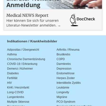
Anmeldung
Medical NEWS Report
Hier können Sie sich für unseren
Literatur-Newsletter anmelden. →
Indikationen / Krankheitsbilder
Adipositas / Übergewicht
Arthritis / Rheuma
Asthma
Brustkrebs
Chronische Darmentzündung
COPD
COVID-19 / Erkrankung
Darmkrebs
Demenz / Alzheimer
Depression
Diabetes
Endometriose
Fertilität
Herpes Zoster
HIV
Interstitielle Zystitis
KHK / Herzinfarkt
Leukämie
Long-COVID
Longevity
Lungenkrebs
Migräne
Multiple Sklerose
PCO-Syndrom