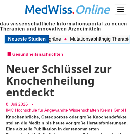
MedWiss
.
Online
Menü
das wissenschaftliche Informationsportal zu neuen
Therapien und innovativen Arzneimitteln
schen COPD und Migräne
Neueste Studien
Mutationsabhängig Therapie inte
Gesundheitsnachrichten
Neuer Schlüssel zur
Knochenheilung
entdeckt
8. Juli 2026
-
IMC Hochschule für Angewandte Wissenschaften Krems GmbH
Knochenbrüche, Osteoporose oder große Knochendefekte
stellen die Medizin bis heute vor große Herausforderungen.
Eine aktuelle Publikation in der renommierten