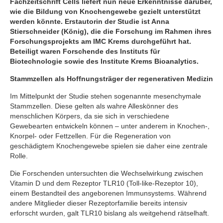
Fachzeitschrift Cells liefert nun neue Erkenntnisse darüber,
wie die Bildung von Knochengewebe gezielt unterstützt
werden könnte. Erstautorin der Studie ist Anna
Stierschneider (König), die die Forschung im Rahmen ihres
Forschungsprojekts am IMC Krems durchgeführt hat.
Beteiligt waren Forschende des Instituts für
Biotechnologie sowie des Institute Krems Bioanalytics.
Stammzellen als Hoffnungsträger der regenerativen Medizin
Im Mittelpunkt der Studie stehen sogenannte mesenchymale
Stammzellen. Diese gelten als wahre Alleskönner des
menschlichen Körpers, da sie sich in verschiedene
Gewebearten entwickeln können – unter anderem in Knochen-,
Knorpel- oder Fettzellen. Für die Regeneration von
geschädigtem Knochengewebe spielen sie daher eine zentrale
Rolle.
Die Forschenden untersuchten die Wechselwirkung zwischen
Vitamin D und dem Rezeptor TLR10 (Toll-like-Rezeptor 10),
einem Bestandteil des angeborenen Immunsystems. Während
andere Mitglieder dieser Rezeptorfamilie bereits intensiv
erforscht wurden, galt TLR10 bislang als weitgehend rätselhaft.