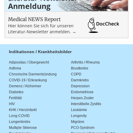
Anmeldung
Medical NEWS Report
Hier können Sie sich für unseren
Literatur-Newsletter anmelden. →
Indikationen / Krankheitsbilder
Adipositas / Übergewicht
Arthritis / Rheuma
Asthma
Brustkrebs
Chronische Darmentzündung
COPD
COVID-19 / Erkrankung
Darmkrebs
Demenz / Alzheimer
Depression
Diabetes
Endometriose
Fertilität
Herpes Zoster
HIV
Interstitielle Zystitis
KHK / Herzinfarkt
Leukämie
Long-COVID
Longevity
Lungenkrebs
Migräne
Multiple Sklerose
PCO-Syndrom