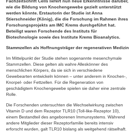
Fachzeitschrift Cells liefert nun neue Erkenntnisse darüber,
wie die Bildung von Knochengewebe gezielt unterstützt
werden könnte. Erstautorin der Studie ist Anna
Stierschneider (König), die die Forschung im Rahmen ihres
Forschungsprojekts am IMC Krems durchgeführt hat.
Beteiligt waren Forschende des Instituts für
Biotechnologie sowie des Institute Krems Bioanalytics.
Stammzellen als Hoffnungsträger der regenerativen Medizin
Im Mittelpunkt der Studie stehen sogenannte mesenchymale
Stammzellen. Diese gelten als wahre Alleskönner des
menschlichen Körpers, da sie sich in verschiedene
Gewebearten entwickeln können – unter anderem in Knochen-,
Knorpel- oder Fettzellen. Für die Regeneration von
geschädigtem Knochengewebe spielen sie daher eine zentrale
Rolle.
Die Forschenden untersuchten die Wechselwirkung zwischen
Vitamin D und dem Rezeptor TLR10 (Toll-like-Rezeptor 10),
einem Bestandteil des angeborenen Immunsystems. Während
andere Mitglieder dieser Rezeptorfamilie bereits intensiv
erforscht wurden, galt TLR10 bislang als weitgehend rätselhaft.