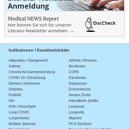
Anmeldung
Medical NEWS Report
Hier können Sie sich für unseren
Literatur-Newsletter anmelden. →
Indikationen / Krankheitsbilder
Adipositas / Übergewicht
Arthritis / Rheuma
Asthma
Brustkrebs
Chronische Darmentzündung
COPD
COVID-19 / Erkrankung
Darmkrebs
Demenz / Alzheimer
Depression
Diabetes
Endometriose
Fertilität
Herpes Zoster
HIV
Interstitielle Zystitis
KHK / Herzinfarkt
Leukämie
Long-COVID
Longevity
Lungenkrebs
Migräne
Multiple Sklerose
PCO-Syndrom