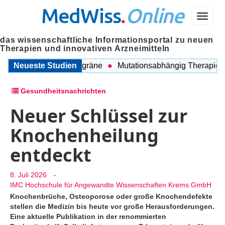
MedWiss
.
Online
Menü
das wissenschaftliche Informationsportal zu neuen
Therapien und innovativen Arzneimitteln
schen COPD und Migräne
Neueste Studien
Mutationsabhängig Therapie inte
Gesundheitsnachrichten
Neuer Schlüssel zur
Knochenheilung
entdeckt
8. Juli 2026
-
IMC Hochschule für Angewandte Wissenschaften Krems GmbH
Knochenbrüche, Osteoporose oder große Knochendefekte
stellen die Medizin bis heute vor große Herausforderungen.
Eine aktuelle Publikation in der renommierten