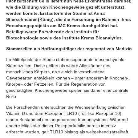
Fachzeitschrift Cells liefert nun neue Erkenntnisse darüber,
wie die Bildung von Knochengewebe gezielt unterstützt
werden könnte. Erstautorin der Studie ist Anna
Stierschneider (König), die die Forschung im Rahmen ihres
Forschungsprojekts am IMC Krems durchgeführt hat.
Beteiligt waren Forschende des Instituts für
Biotechnologie sowie des Institute Krems Bioanalytics.
Stammzellen als Hoffnungsträger der regenerativen Medizin
Im Mittelpunkt der Studie stehen sogenannte mesenchymale
Stammzellen. Diese gelten als wahre Alleskönner des
menschlichen Körpers, da sie sich in verschiedene
Gewebearten entwickeln können – unter anderem in Knochen-,
Knorpel- oder Fettzellen. Für die Regeneration von
geschädigtem Knochengewebe spielen sie daher eine zentrale
Rolle.
Die Forschenden untersuchten die Wechselwirkung zwischen
Vitamin D und dem Rezeptor TLR10 (Toll-like-Rezeptor 10),
einem Bestandteil des angeborenen Immunsystems. Während
andere Mitglieder dieser Rezeptorfamilie bereits intensiv
erforscht wurden, galt TLR10 bislang als weitgehend rätselhaft.