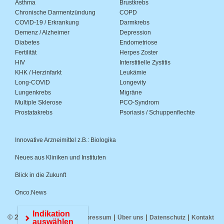
Asthma
Brustkrebs
Chronische Darmentzündung
COPD
COVID-19 / Erkrankung
Darmkrebs
Demenz / Alzheimer
Depression
Diabetes
Endometriose
Fertilität
Herpes Zoster
HIV
Interstitielle Zystitis
KHK / Herzinfarkt
Leukämie
Long-COVID
Longevity
Lungenkrebs
Migräne
Multiple Sklerose
PCO-Syndrom
Prostatakrebs
Psoriasis / Schuppenflechte
Innovative Arzneimittel z.B.: Biologika
Neues aus Kliniken und Instituten
Blick in die Zukunft
Onco.News
Indikation
© 2026 Medwiss.de |
|
|
|
Impressum
Über uns
Datenschutz
Kontakt
auswählen