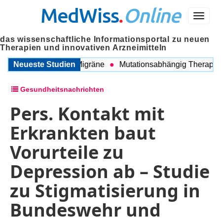
MedWiss
.
Online
Menü
das wissenschaftliche Informationsportal zu neuen
Therapien und innovativen Arzneimitteln
schen COPD und Migräne
Neueste Studien
Mutationsabhängig Therapie inte
Gesundheitsnachrichten
Pers. Kontakt mit
Erkrankten baut
Vorurteile zu
Depression ab – Studie
zu Stigmatisierung in
Bundeswehr und