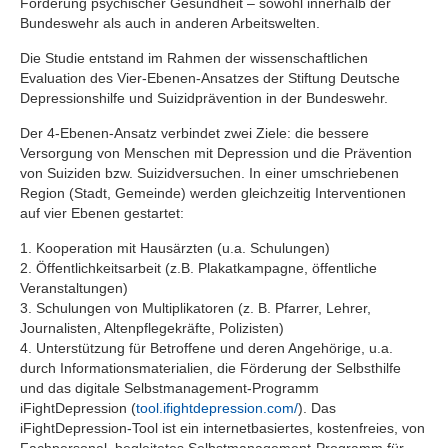
Förderung psychischer Gesundheit – sowohl innerhalb der
Bundeswehr als auch in anderen Arbeitswelten.
Die Studie entstand im Rahmen der wissenschaftlichen
Evaluation des Vier-Ebenen-Ansatzes der Stiftung Deutsche
Depressionshilfe und Suizidprävention in der Bundeswehr.
Der 4-Ebenen-Ansatz verbindet zwei Ziele: die bessere
Versorgung von Menschen mit Depression und die Prävention
von Suiziden bzw. Suizidversuchen. In einer umschriebenen
Region (Stadt, Gemeinde) werden gleichzeitig Interventionen
auf vier Ebenen gestartet:
1. Kooperation mit Hausärzten (u.a. Schulungen)
2. Öffentlichkeitsarbeit (z.B. Plakatkampagne, öffentliche
Veranstaltungen)
3. Schulungen von Multiplikatoren (z. B. Pfarrer, Lehrer,
Journalisten, Altenpflegekräfte, Polizisten)
4. Unterstützung für Betroffene und deren Angehörige, u.a.
durch Informationsmaterialien, die Förderung der Selbsthilfe
und das digitale Selbstmanagement-Programm
iFightDepression (
tool.ifightdepression.com/
). Das
iFightDepression-Tool ist ein internetbasiertes, kostenfreies, von
Fachpersonal begleitetes Selbstmanagement-Programm für