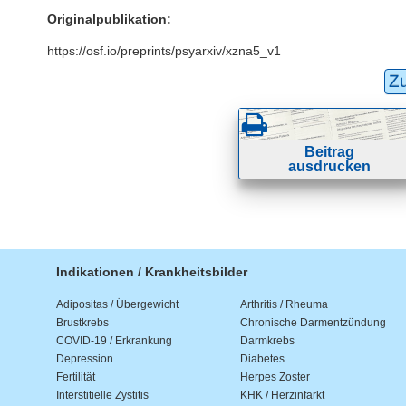
Originalpublikation:
https://osf.io/preprints/psyarxiv/xzna5_v1
Z
Beitrag
ausdrucken
Indikationen / Krankheitsbilder
Adipositas / Übergewicht
Arthritis / Rheuma
Brustkrebs
Chronische Darmentzündung
COVID-19 / Erkrankung
Darmkrebs
Depression
Diabetes
Fertilität
Herpes Zoster
Interstitielle Zystitis
KHK / Herzinfarkt