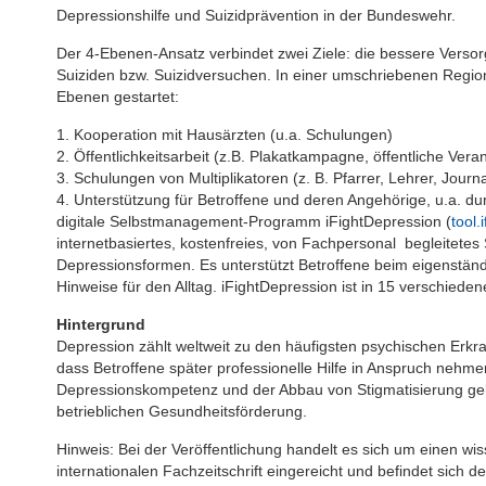
Depressionshilfe und Suizidprävention in der Bundeswehr.
Der 4-Ebenen-Ansatz verbindet zwei Ziele: die bessere Vers
Suiziden bzw. Suizidversuchen. In einer umschriebenen Region
Ebenen gestartet:
1. Kooperation mit Hausärzten (u.a. Schulungen)
2. Öffentlichkeitsarbeit (z.B. Plakatkampagne, öffentliche Vera
3. Schulungen von Multiplikatoren (z. B. Pfarrer, Lehrer, Journal
4. Unterstützung für Betroffene und deren Angehörige, u.a. du
digitale Selbstmanagement-Programm iFightDepression (
tool.
internetbasiertes, kostenfreies, von Fachpersonal begleitet
Depressionsformen. Es unterstützt Betroffene beim eigenstän
Hinweise für den Alltag. iFightDepression ist in 15 verschiede
Hintergrund
Depression zählt weltweit zu den häufigsten psychischen Erkr
dass Betroffene später professionelle Hilfe in Anspruch nehm
Depressionskompetenz und der Abbau von Stigmatisierung gelt
betrieblichen Gesundheitsförderung.
Hinweis: Bei der Veröffentlichung handelt es sich um einen wi
internationalen Fachzeitschrift eingereicht und befindet sich 