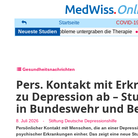
MedWiss
.
Onl
Startseite
COVID-19
 Störung: Begleitende Probleme untergraben die Therapie
Neueste Studien
U
Gesundheitsnachrichten
Pers. Kontakt mit Erk
zu Depression ab – St
in Bundeswehr und B
8. Juli 2026
-
Stiftung Deutsche Depressionshilfe
Persönlicher Kontakt mit Menschen, die an einer Depressi
psychischer Erkrankungen einher. Das zeigt eine neue S