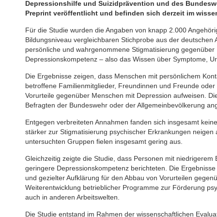
Depressionshilfe und Suizidprävention und des Bundesw
Preprint veröffentlicht und befinden sich derzeit im wis
Für die Studie wurden die Angaben von knapp 2.000 Angehörig
Bildungsniveau vergleichbaren Stichprobe aus der deutschen 
persönliche und wahrgenommene Stigmatisierung gegenüber 
Depressionskompetenz – also das Wissen über Symptome, Ur
Die Ergebnisse zeigen, dass Menschen mit persönlichem Konta
betroffene Familienmitglieder, Freundinnen und Freunde oder 
Vorurteile gegenüber Menschen mit Depression aufweisen. D
Befragten der Bundeswehr oder der Allgemeinbevölkerung an
Entgegen verbreiteten Annahmen fanden sich insgesamt keine
stärker zur Stigmatisierung psychischer Erkrankungen neigen 
untersuchten Gruppen fielen insgesamt gering aus.
Gleichzeitig zeigte die Studie, dass Personen mit niedrigerem
geringere Depressionskompetenz berichteten. Die Ergebnisse 
und gezielter Aufklärung für den Abbau von Vorurteilen gegenüb
Weiterentwicklung betrieblicher Programme zur Förderung ps
auch in anderen Arbeitswelten.
Die Studie entstand im Rahmen der wissenschaftlichen Evalua