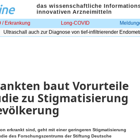
ine
das wissenschaftliche Information
innovativen Arzneimitteln
 / Erkrankung
Long-COVID
Meldunge
ltraschall auch zur Diagnose von tief-infiltrierender Endometrio
rankten baut Vorurteile
udie zu Stigmatisierung
evölkerung
on erkrankt sind, geht mit einer geringeren Stigmatisierung
tudie des Forschungszentrums der Stiftung Deutsche