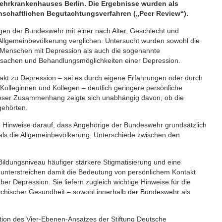
ehrkrankenhauses Berlin. Die Ergebnisse wurden als
senschaftlichen Begutachtungsverfahren („Peer Review“).
en der Bundeswehr mit einer nach Alter, Geschlecht und
Allgemeinbevölkerung verglichen. Untersucht wurden sowohl die
Menschen mit Depression als auch die sogenannte
sachen und Behandlungsmöglichkeiten einer Depression.
kt zu Depression – sei es durch eigene Erfahrungen oder durch
Kolleginnen und Kollegen – deutlich geringere persönliche
ieser Zusammenhang zeigte sich unabhängig davon, ob die
gehörten.
 Hinweise darauf, dass Angehörige der Bundeswehr grundsätzlich
als die Allgemeinbevölkerung. Unterschiede zwischen den
 Bildungsniveau häufiger stärkere Stigmatisierung und eine
unterstreichen damit die Bedeutung von persönlichem Kontakt
er Depression. Sie liefern zugleich wichtige Hinweise für die
ychischer Gesundheit – sowohl innerhalb der Bundeswehr als
tion des Vier-Ebenen-Ansatzes der Stiftung Deutsche