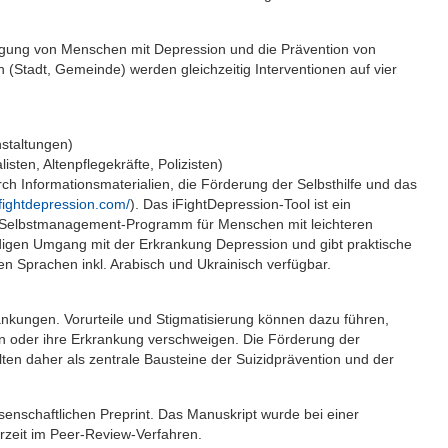
orgung von Menschen mit Depression und die Prävention von
 (Stadt, Gemeinde) werden gleichzeitig Interventionen auf vier
nstaltungen)
isten, Altenpflegekräfte, Polizisten)
rch Informationsmaterialien, die Förderung der Selbsthilfe und das
ifightdepression.com/
). Das iFightDepression-Tool ist ein
es Selbstmanagement-Programm für Menschen mit leichteren
digen Umgang mit der Erkrankung Depression und gibt praktische
nen Sprachen inkl. Arabisch und Ukrainisch verfügbar.
ankungen. Vorurteile und Stigmatisierung können dazu führen,
en oder ihre Erkrankung verschweigen. Die Förderung der
en daher als zentrale Bausteine der Suizidprävention und der
ssenschaftlichen Preprint. Das Manuskript wurde bei einer
derzeit im Peer-Review-Verfahren.