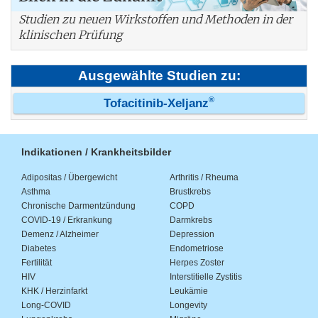
Studien zu neuen Wirkstoffen und Methoden in der
klinischen Prüfung
Ausgewählte Studien zu:
®
Tofacitinib-Xeljanz
Indikationen / Krankheitsbilder
Adipositas / Übergewicht
Arthritis / Rheuma
Asthma
Brustkrebs
Chronische Darmentzündung
COPD
COVID-19 / Erkrankung
Darmkrebs
Demenz / Alzheimer
Depression
Diabetes
Endometriose
Fertilität
Herpes Zoster
HIV
Interstitielle Zystitis
KHK / Herzinfarkt
Leukämie
Long-COVID
Longevity