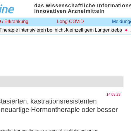
ine
das wissenschaftliche Information
innovativen Arzneimitteln
 / Erkrankung
Long-COVID
Meldunge
ie intensivieren bei nicht-kleinzelligem Lungenkrebs
Adipo
14.03.23
sierten, kastrationsresistenten
 neuartige Hormontherapie oder besser
sische Hormontherapie anspricht, stellt die neuartige