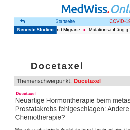
MedWiss
.
Onl
Startseite
COVID-19
ng zwischen COPD und Migräne
Neueste Studien
Mutationsabhängig Therap
Docetaxel
Themenschwerpunkt:
Docetaxel
Docetaxel
Neuartige Hormontherapie beim metasta
Prostatakrebs fehlgeschlagen: Andere
Chemotherapie?
Wenn der metastasierte Prostatakrebs nicht mehr auf eine klas