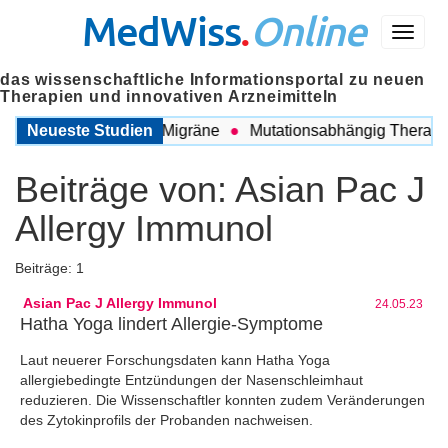
MedWiss
.
Online
Menü
das wissenschaftliche Informationsportal zu neuen
Therapien und innovativen Arzneimitteln
wischen COPD und Migräne
Neueste Studien
Mutationsabhängig Therapie i
Beiträge von:
Asian Pac J
Allergy Immunol
Beiträge: 1
Asian Pac J Allergy Immunol
24.05.23
Hatha Yoga lindert Allergie-Symptome
Laut neuerer Forschungsdaten kann Hatha Yoga
allergiebedingte Entzündungen der Nasenschleimhaut
reduzieren. Die Wissenschaftler konnten zudem Veränderungen
des Zytokinprofils der Probanden nachweisen.