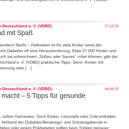
 Deutschland e. V. (VDBD)
27.10.25
nd mit Spaß
nstern! Berlin – Halloween ist für viele Kinder eines der
 mit Diabetes oft eine Herausforderung. Etwa 37.000 Kinder und
uch sie unbeschwert „Süßes oder Saures“ rufen können, gibt der
schland e. V. (VDBD) praktische Tipps. Denn: Kinder mit
grenzung oder […]
 Deutschland e. V. (VDBD)
06.08.25
 macht – 5 Tipps für gesunde
n, süßen Getränken. Doch Eistee, Limonade oder Cola enthalten
r Verband der Diabetes-Beratungs- und Schulungsberufe in
betes oder einem Prädiabetes sollten beim Trinken genauer