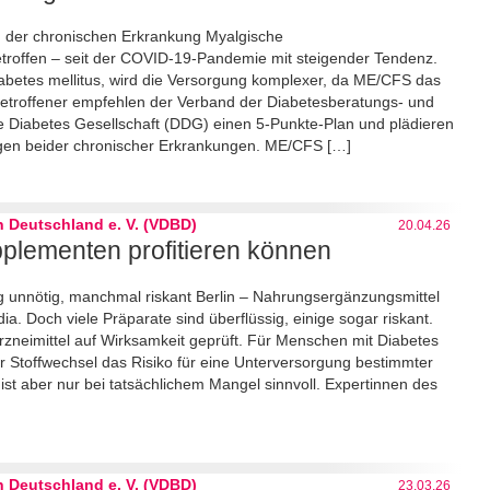
n der chronischen Erkrankung Myalgische
roffen – seit der COVID-19-Pandemie mit steigender Tendenz.
abetes mellitus, wird die Versorgung komplexer, da ME/CFS das
troffener empfehlen der Verband der Diabetesberatungs- und
 Diabetes Gesellschaft (DDG) einen 5-Punkte-Plan und plädieren
gen beider chronischer Erkrankungen. ME/CFS […]
 Deutschland e. V. (VDBD)
20.04.26
lementen profitieren können
g unnötig, manchmal riskant Berlin – Nahrungsergänzungsmittel
a. Doch viele Präparate sind überflüssig, einige sogar riskant.
 Arzneimittel auf Wirksamkeit geprüft. Für Menschen mit Diabetes
ter Stoffwechsel das Risiko für eine Unterversorgung bestimmter
t aber nur bei tatsächlichem Mangel sinnvoll. Expertinnen des
 Deutschland e. V. (VDBD)
23.03.26