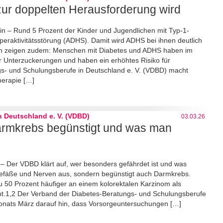
ur doppelten Herausforderung wird
lin – Rund 5 Prozent der Kinder und Jugendlichen mit Typ-1-
yperaktivitätsstörung (ADHS). Damit wird ADHS bei ihnen deutlich
udien zeigen zudem: Menschen mit Diabetes und ADHS haben im
r Unterzuckerungen und haben ein erhöhtes Risiko für
gs- und Schulungsberufe in Deutschland e. V. (VDBD) macht
erapie […]
 Deutschland e. V. (VDBD)
03.03.26
rmkrebs begünstigt und was man
 Der VDBD klärt auf, wer besonders gefährdet ist und was
, Gefäße und Nerven aus, sondern begünstigt auch Darmkrebs.
u 50 Prozent häufiger an einem kolorektalen Karzinom als
höht.1,2 Der Verband der Diabetes-Beratungs- und Schulungsberufe
monats März darauf hin, dass Vorsorgeuntersuchungen […]