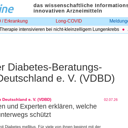
ine
das wissenschaftliche Information
innovativen Arzneimitteln
 / Erkrankung
Long-COVID
Meldunge
e intensivieren bei nicht-kleinzelligem Lungenkrebs
Adipos
r Diabetes-Beratungs-
Deutschland e. V. (VDBD)
 Deutschland e. V. (VDBD)
02.07.26
n und Experten erklären, welche
unterwegs schützt
t Diabetes mellitus. Für viele von ihnen beginnt mit der