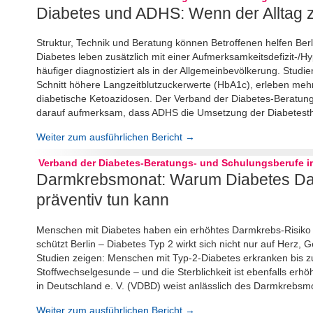
Diabetes und ADHS: Wenn der Alltag z
Struktur, Technik und Beratung können Betroffenen helfen Ber
Diabetes leben zusätzlich mit einer Aufmerksamkeitsdefizit-/H
häufiger diagnostiziert als in der Allgemeinbevölkerung. St
Schnitt höhere Langzeitblutzuckerwerte (HbA1c), erleben meh
diabetische Ketoazidosen. Der Verband der Diabetes-Beratun
darauf aufmerksam, dass ADHS die Umsetzung der Diabetesth
Weiter zum ausführlichen Bericht →
Verband der Diabetes-Beratungs- und Schulungsberufe in
Darmkrebsmonat: Warum Diabetes Da
präventiv tun kann
Menschen mit Diabetes haben ein erhöhtes Darmkrebs-Risiko –
schützt Berlin – Diabetes Typ 2 wirkt sich nicht nur auf Herz
Studien zeigen: Menschen mit Typ-2-Diabetes erkranken bis z
Stoffwechselgesunde – und die Sterblichkeit ist ebenfalls er
in Deutschland e. V. (VDBD) weist anlässlich des Darmkrebs
Weiter zum ausführlichen Bericht →