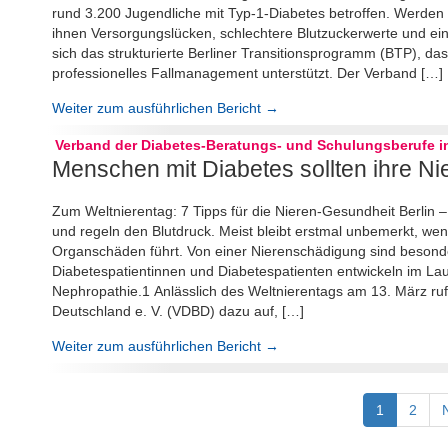
rund 3.200 Jugendliche mit Typ-1-Diabetes betroffen. Werden si
ihnen Versorgungslücken, schlechtere Blutzuckerwerte und e
sich das strukturierte Berliner Transitionsprogramm (BTP), d
professionelles Fallmanagement unterstützt. Der Verband […]
Weiter zum ausführlichen Bericht →
Verband der Diabetes-Beratungs- und Schulungsberufe in
Menschen mit Diabetes sollten ihre Ni
Zum Weltnierentag: 7 Tipps für die Nieren-Gesundheit Berlin – D
und regeln den Blutdruck. Meist bleibt erstmal unbemerkt, wen
Organschäden führt. Von einer Nierenschädigung sind besond
Diabetespatientinnen und Diabetespatienten entwickeln im Lau
Nephropathie.1 Anlässlich des Weltnierentags am 13. März ru
Deutschland e. V. (VDBD) dazu auf, […]
Weiter zum ausführlichen Bericht →
1
2