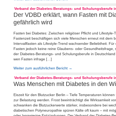
Verband der Diabetes-Beratungs- und Schulungsberufe in
Der VDBD erklärt, wann Fasten mit Di
gefährlich wird
Fasten bei Diabetes: Zwischen religiöser Pflicht und Lifesty
Fastenzeit beschäftigen sich viele Menschen erneut mit dem be
Intervallfasten als Lifestyle-Trend wachsender Beliebtheit. Fü
Fasten jedoch keine reine Glaubens- oder Gesundheitsfrage, s
der Diabetes-Beratungs- und Schulungsberufe in Deutschland e.
wen Fasten infrage […]
Weiter zum ausführlichen Bericht →
Verband der Diabetes-Beratungs- und Schulungsberufe in
Was Menschen mit Diabetes in den Wi
Eiszeit für den Blutzucker Berlin – Tiefe Temperaturen können
zur Belastung werden. Frost beeinträchtigt die Wirksamkeit vo
schwanken die Blutzuckerwerte stärker, insbesondere bei we
diabetischen Polyneuropathie spüren Kälte oft kaum – mit mö
oder langwierige Entzündungen. Der Verband der Diabetes-Be