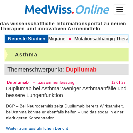
MedWiss
.
Online
Menü
das wissenschaftliche Informationsportal zu neuen
Therapien und innovativen Arzneimitteln
wischen COPD und Migräne
Neueste Studien
Mutationsabhängig Therapie in
Asthma
Themenschwerpunkt:
Dupilumab
Dupilumab
–
Zusammenfassung
12.01.23
Dupilumab bei Asthma: weniger Asthmaanfälle und
bessere Lungenfunktion
DGP – Bei Neurodermitis zeigt Dupilumab bereits Wirksamkeit,
bei Asthma könnte er ebenfalls helfen – und das sogar in einer
niedrigeren Konzentration.
Weiter zum ausführlichen Bericht →