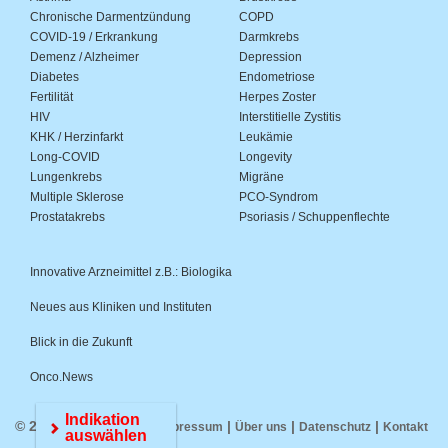
Chronische Darmentzündung
COPD
COVID-19 / Erkrankung
Darmkrebs
Demenz / Alzheimer
Depression
Diabetes
Endometriose
Fertilität
Herpes Zoster
HIV
Interstitielle Zystitis
KHK / Herzinfarkt
Leukämie
Long-COVID
Longevity
Lungenkrebs
Migräne
Multiple Sklerose
PCO-Syndrom
Prostatakrebs
Psoriasis / Schuppenflechte
Innovative Arzneimittel z.B.: Biologika
Neues aus Kliniken und Instituten
Blick in die Zukunft
Onco.News
Indikation
© 2026 Medwiss.de |
|
|
|
Impressum
Über uns
Datenschutz
Kontakt
auswählen