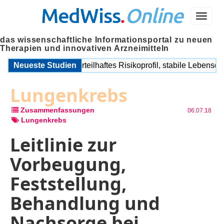
MedWiss
.
Online
Menü
das wissenschaftliche Informationsportal zu neuen
Therapien und innovativen Arzneimitteln
r Imlunestrant: Vorteilhaftes Risikoprofil, stabile Lebensqualit
Neueste Studien
Lungenkrebs
Zusammenfassungen
06.07.18
Lungenkrebs
Leitlinie zur
Vorbeugung,
Feststellung,
Behandlung und
Nachsorge bei