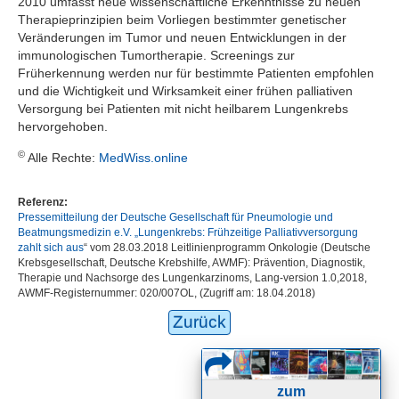
2010 umfasst neue wissenschaftliche Erkenntnisse zu neuen
Therapieprinzipien beim Vorliegen bestimmter genetischer
Veränderungen im Tumor und neuen Entwicklungen in der
immunologischen Tumortherapie. Screenings zur
Früherkennung werden nur für bestimmte Patienten empfohlen
und die Wichtigkeit und Wirksamkeit einer frühen palliativen
Versorgung bei Patienten mit nicht heilbarem Lungenkrebs
hervorgehoben.
©
Alle Rechte:
MedWiss.online
Referenz:
Pressemitteilung der Deutsche Gesellschaft für Pneumologie und
Beatmungsmedizin e.V. „
Lungenkrebs: Frühzeitige Palliativversorgung
zahlt sich aus
“ vom 28.03.2018 Leitlinienprogramm Onkologie (Deutsche
Krebsgesellschaft, Deutsche Krebshilfe, AWMF): Prävention, Diagnostik,
Therapie und Nachsorge des Lungenkarzinoms, Lang-version 1.0,2018,
AWMF-Registernummer: 020/007OL, (Zugriff am: 18.04.2018)
Zurück
zum