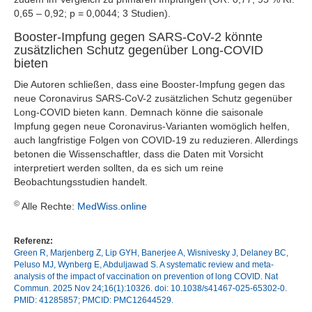
0,65 – 0,92; p = 0,0044; 3 Studien).
Booster-Impfung gegen SARS-CoV-2 könnte
zusätzlichen Schutz gegenüber Long-COVID
bieten
Die Autoren schließen, dass eine Booster-Impfung gegen das
neue Coronavirus SARS-CoV-2 zusätzlichen Schutz gegenüber
Long-COVID bieten kann. Demnach könne die saisonale
Impfung gegen neue Coronavirus-Varianten womöglich helfen,
auch langfristige Folgen von COVID-19 zu reduzieren. Allerdings
betonen die Wissenschaftler, dass die Daten mit Vorsicht
interpretiert werden sollten, da es sich um reine
Beobachtungsstudien handelt.
©
Alle Rechte:
MedWiss.online
Referenz:
Green R, Marjenberg Z, Lip GYH, Banerjee A, Wisnivesky J, Delaney BC,
Peluso MJ, Wynberg E, Abduljawad S. A systematic review and meta-
analysis of the impact of vaccination on prevention of long COVID. Nat
Commun. 2025 Nov 24;16(1):10326. doi: 10.1038/s41467-025-65302-0.
PMID: 41285857; PMCID: PMC12644529.