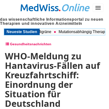
MedWiss
.
Online
Menü
das wissenschaftliche Informationsportal zu neuen
Therapien und innovativen Arzneimitteln
schen COPD und Migräne
Neueste Studien
Mutationsabhängig Therapie int
Gesundheitsnachrichten
WHO-Meldung zu
Hantavirus-Fällen auf
Kreuzfahrtschiff:
Einordnung der
Situation für
Deutschland