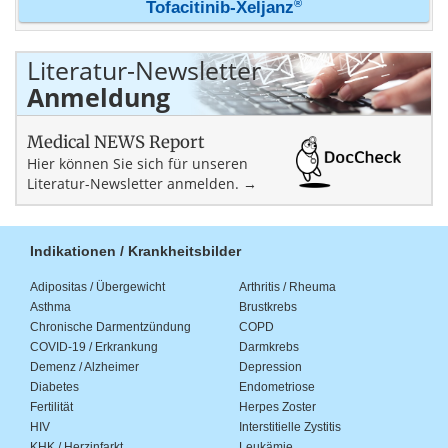
®
Tofacitinib-Xeljanz
Literatur-Newsletter
Anmeldung
Medical NEWS Report
Hier können Sie sich für unseren
Literatur-Newsletter anmelden. →
Indikationen / Krankheitsbilder
Adipositas / Übergewicht
Arthritis / Rheuma
Asthma
Brustkrebs
Chronische Darmentzündung
COPD
COVID-19 / Erkrankung
Darmkrebs
Demenz / Alzheimer
Depression
Diabetes
Endometriose
Fertilität
Herpes Zoster
HIV
Interstitielle Zystitis
KHK / Herzinfarkt
Leukämie