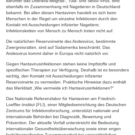
darunter das Dobrava-Belgrad-, Tula- und Seoul-Virus, sind
ebenfalls im Zusammenhang mit Nagetieren in Deutschland
bekannt. Bei allen diesen Hantaviren handelt es sich beim
Menschen in der Regel um einzelne Infektionen durch den
Kontakt mit Ausscheidungen infizierter Nagetiere;
Infektionsketten von Mensch zu Mensch treten nicht auf.
Die natürlichen Reservoirwirte des Andesvirus, bestimmte
Zwergreisratten, sind auf Südamerika beschränkt. Das
Andesvirus kommt daher in Europa nicht natürlich vor.
Gegen Hantavirusinfektionen stehen keine Impfstoffe und
spezifischen Therapien zur Verfügung. Deshalb ist es besonders
wichtig, den Kontakt mit Ausscheidungen infizierter
Reservoirwirte zu vermeiden. Praktische Hinweise dazu enthält
das Merkblatt „Wie vermeide ich Hantavirusinfektionen?“
Das Nationale Referenzlabor für Hantaviren am Friedrich-
Loeffler-Institut (FLI), einer Mitgliedseinrichtung des Deutschen
Zentrums für Infektionsforschung, unterstützt nationale und
internationale Behörden bei Diagnostik, Bewertung und
Prävention. Der aktuelle Vorfall unterstreicht die Bedeutung
internationaler Gesundheitsüberwachung sowie einer engen
fachübergreifenden Zusammenarbeit bei ungewöhnlichen