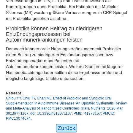
Verbesserungen in IL-6, IL-1β und TNF-α aufwiesen als
Kontrollgruppen ohne Probiotika. Bei Patienten mit Multipler
Sklerose (MS) wurden größere Verbesserungen im CRP-Spiegel
mit Probiotika gesehen als ohne.
Probiotika können Beitrag zu niedrigeren
Entzündungsprozessen bei
Autoimmunerkrankungen leisten
Demnach können orale Nahrungsergänzungen mit Probiotika
einen Beitrag zu niedrigeren Entzündungsprozessen bzw.
Entzündungsmarkern bei Patienten mit
Autoimmunerkrankungen leisten. Weitere Studien mit längerer
Nachbeobachtungsdauer sollten diese Ergebnisse prüfen und
mögliche langfristige Effekte untersuchen.
Referenz:
Chiou YY, Chiu TY, Chen MJ. Effect of Probiotic and Synbiotic Oral
Supplementation in Autoimmune Diseases: An Updated Systematic Review
and Meta-Analysis of Randomized Controlled Trials. Nutrients. 2026 Mar
30;18(7):1107. doi: 10.3390/nu18071107. PMID: 41978157; PMCID:
PMC13074674.
Zurück