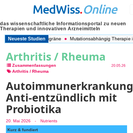
MedWiss
.
Online
das wissenschaftliche Informationsportal zu neuen
Therapien und innovativen Arzneimitteln
chen COPD und Migräne
Neueste Studien
Mutationsabhängig Therapie inten
Arthritis / Rheuma
Zusammenfassungen
20.05.26
Arthritis / Rheuma
Autoimmunerkrankung
Anti-entzündlich mit
Probiotika
20. Mai 2026
-
Nutrients
Kurz & fundiert