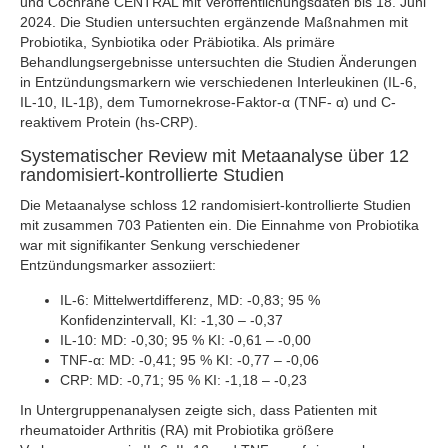
und Cochrane CENTRAL mit Veröffentlichungsdaten bis 18. Juni
2024. Die Studien untersuchten ergänzende Maßnahmen mit
Probiotika, Synbiotika oder Präbiotika. Als primäre
Behandlungsergebnisse untersuchten die Studien Änderungen
in Entzündungsmarkern wie verschiedenen Interleukinen (IL-6,
IL-10, IL-1β), dem Tumornekrose-Faktor-α (TNF- α) und C-
reaktivem Protein (hs-CRP).
Systematischer Review mit Metaanalyse über 12
randomisiert-kontrollierte Studien
Die Metaanalyse schloss 12 randomisiert-kontrollierte Studien
mit zusammen 703 Patienten ein. Die Einnahme von Probiotika
war mit signifikanter Senkung verschiedener
Entzündungsmarker assoziiert:
IL-6: Mittelwertdifferenz, MD: -0,83; 95 %
Konfidenzintervall, KI: -1,30 – -0,37
IL-10: MD: -0,30; 95 % KI: -0,61 – -0,00
TNF-α: MD: -0,41; 95 % KI: -0,77 – -0,06
CRP: MD: -0,71; 95 % KI: -1,18 – -0,23
In Untergruppenanalysen zeigte sich, dass Patienten mit
rheumatoider Arthritis (RA) mit Probiotika größere