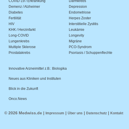
COVID-19 / Erkrankung
Darmkrebs
Demenz / Alzheimer
Depression
Diabetes
Endometriose
Fertilität
Herpes Zoster
HIV
Interstitielle Zystitis
KHK / Herzinfarkt
Leukämie
Long-COVID
Longevity
Lungenkrebs
Migräne
Multiple Sklerose
PCO-Syndrom
Prostatakrebs
Psoriasis / Schuppenflechte
Innovative Arzneimittel z.B.: Biologika
Neues aus Kliniken und Instituten
Blick in die Zukunft
Onco.News
© 2026 Medwiss.de |
|
|
|
Impressum
Über uns
Datenschutz
Kontakt