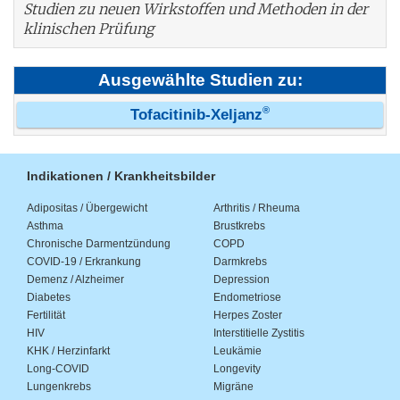
Studien zu neuen Wirkstoffen und Methoden in der
klinischen Prüfung
Ausgewählte Studien zu:
®
Tofacitinib-Xeljanz
Indikationen / Krankheitsbilder
Adipositas / Übergewicht
Arthritis / Rheuma
Asthma
Brustkrebs
Chronische Darmentzündung
COPD
COVID-19 / Erkrankung
Darmkrebs
Demenz / Alzheimer
Depression
Diabetes
Endometriose
Fertilität
Herpes Zoster
HIV
Interstitielle Zystitis
KHK / Herzinfarkt
Leukämie
Long-COVID
Longevity
Lungenkrebs
Migräne