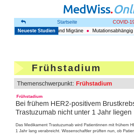
MedWiss
.
Onl
Startseite
COVID-19
ng zwischen COPD und Migräne
Neueste Studien
Mutationsabhängig Therap
Frühstadium
Themenschwerpunkt:
Frühstadium
Frühstadium
Bei frühem HER2-positivem Brustkrebs
Trastuzumab nicht unter 1 Jahr liegen
Das Medikament Trastuzumab wird Patientinnen mit frühem HE
1 Jahr lang verabreicht. Wissenschaftler prüften nun, ob Pat