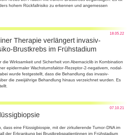
onders hohem Rückfallrisiko zu erkennen und angemessen
18.05.22
iner Therapie verlängert invasiv-
siko-Brustkrebs im Frühstadium
r die Wirksamkeit und Sicherheit von Abemaciclib in Kombination
ner epidermaler Wachstumsfaktor-Rezeptor-2-negativem, nodal-
bei wurde festgestellt, dass die Behandlung das invasiv-
 über die zweijährige Behandlung hinaus verzeichnet wurden. Es
llt.
07.10.21
lüssigbiopsie
, dass eine Flüssigbiospie, mit der zirkulierende Tumor-DNA im
all der Erkrankung bei Brustkrebspatientinnen im Frühstadium