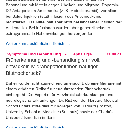
Behandlung mit Mitteln gegen Übelkeit und Migräne, Dopamin-
D2-Antagonisten-Antiemetika (z. B. Metoclopramid), vor allem
bei Bolus-Injektion (statt Infusion) des Antiemetikums
reduzieren. Das Mittel half aber nicht bei langsamer Infusion der
Antiemetika. Bei Infusionen wurden aber generell seltener
extrapyramidale Nebenwirkungen hervorgerufen.
Weiter zum ausführlichen Bericht →
Symptome und Behandlung
-
Cephalalgia
06.08.20
Früherkennung und -behandlung sinnvoll:
entwickeln Migränepatientinnen häufiger
Bluthochdruck?
Bisher wurde nicht ausreichend untersucht, ob eine Migräne mit
einem erhöhten Risiko für neuauftretenden Bluthochdruck
einhergeht. Die Expertin für Herzkreislauferkrankungen und
neurologische Erkrankungen Dr. Rist von der Harvard Medical
School untersuchte dies mit Kollegen von Harvard (Boston),
University School of Medicine (St. Louis) sowie der Charité-
Universitätsmedizin in Berlin.
Weiter zum ausführlichen Bericht →