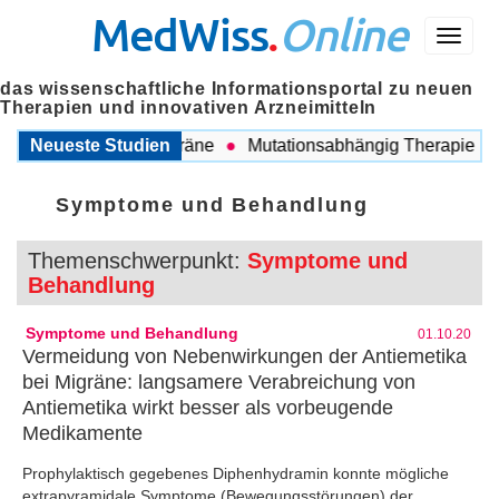
MedWiss
.
Online
Menü
das wissenschaftliche Informationsportal zu neuen
Therapien und innovativen Arzneimitteln
en COPD und Migräne
Neueste Studien
Mutationsabhängig Therapie intensi
Symptome und Behandlung
Themenschwerpunkt:
Symptome und
Behandlung
Symptome und Behandlung
01.10.20
Vermeidung von Nebenwirkungen der Antiemetika
bei Migräne: langsamere Verabreichung von
Antiemetika wirkt besser als vorbeugende
Medikamente
Prophylaktisch gegebenes Diphenhydramin konnte mögliche
extrapyramidale Symptome (Bewegungsstörungen) der