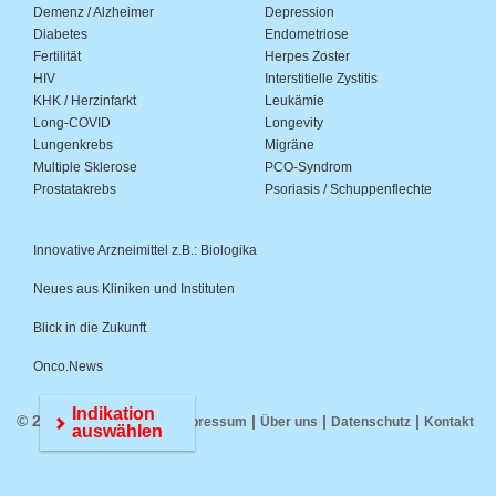
Demenz / Alzheimer
Depression
Diabetes
Endometriose
Fertilität
Herpes Zoster
HIV
Interstitielle Zystitis
KHK / Herzinfarkt
Leukämie
Long-COVID
Longevity
Lungenkrebs
Migräne
Multiple Sklerose
PCO-Syndrom
Prostatakrebs
Psoriasis / Schuppenflechte
Innovative Arzneimittel z.B.: Biologika
Neues aus Kliniken und Instituten
Blick in die Zukunft
Onco.News
Indikation
© 2026 Medwiss.de |
|
|
|
Impressum
Über uns
Datenschutz
Kontakt
auswählen