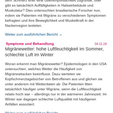
dem Schmerz eher eine Überempfindlichkeit zugrunde, oder
gibt es tatsächlich Auffälligkeiten in Halswirbelsäule und
Muskulatur? Dies untersuchten brasilianische Forscher nun,
indem sie Patienten mit Migräne zu verschiedenen Symptomen
befragten und ihre Beweglichkeit und Muskelkraft in der
Nackenregion testeten.
Weiter zum ausführlichen Bericht →
Symptome und Behandlung
04.11.19
Migränewetter: hohe Luftfeuchtigkeit im Sommer,
schlechte Luft im Winter
Woran erkennt man Migränewetter? Epidemiologen in den USA
untersuchten, welches Wetter die Häufigkeit von
Migräneattacken beeinflusst. Dazu werteten sie
Kopfschmerztagebücher von Betroffenen aus und glichen sie
unter anderem mit Wetterdaten ab. Die Patienten litten
tatsächlich häufiger unter Migräne, wenn die Luftfeuchtigkeit
relativ hoch war – allerdings nur in der wärmeren Jahreszeit. Im
Winter war dagegen schlechte Luftqualität mit häufigeren
Anfällen assoziiert.
Weiter zum ausführlichen Bericht →