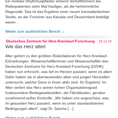
Ein mobiles Rhythmuspflaster erkennt Vorhofflimmern bei
Risikopatienten zehn Mal häufiger, als die herkömmliche
Diagnostik. Das ist das Ergebnis einer neuen transatlantischen
Studie, an der Forscher aus Kanada und Deutschland beteiligt
waren…
Weiter zum ausführlichen Bericht →
Deutsches Zentrum für Herz-Kreislauf-Forschung
16.12.19
Wie das Herz altert
Alter gehört zu den größten Risikofaktoren für Herz-Kreislauf-
Erkrankungen. Wissenschaftlerinnen und Wissenschaftler des
Deutschen Zentrums für Herz-Kreislauf-Forschung (DZHK)
haben nun erforscht, was tief im Herzen passiert, wenn es altert.
Dafür haben sie in abertausenden alten und jungen Herzzellen
untersucht, welche Gene in ihnen aktiv sind. Ihr Ergebnis: Im
Alter verliert das Herz seinen hohen Organisationsgrad.
Insbesondere Bindegewebszellen, die Fibroblasten, geraten
zunehmend außer Kontrolle. „Wir haben uns angeschaut, was
im gesunden Herz passiert, wenn es unter standardisierten
Bedingungen altert“, sagt Dr. Sascha […]
Weiter zum ausführlichen Bericht →