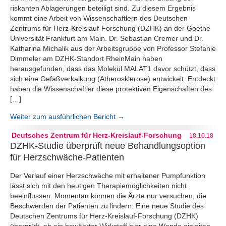
riskanten Ablagerungen beteiligt sind. Zu diesem Ergebnis
kommt eine Arbeit von Wissenschaftlern des Deutschen
Zentrums für Herz-Kreislauf-Forschung (DZHK) an der Goethe
Universität Frankfurt am Main. Dr. Sebastian Cremer und Dr.
Katharina Michalik aus der Arbeitsgruppe von Professor Stefanie
Dimmeler am DZHK-Standort RheinMain haben
herausgefunden, dass das Molekül MALAT1 davor schützt, dass
sich eine Gefäßverkalkung (Atherosklerose) entwickelt. Entdeckt
haben die Wissenschaftler diese protektiven Eigenschaften des
[…]
Weiter zum ausführlichen Bericht →
Deutsches Zentrum für Herz-Kreislauf-Forschung
18.10.18
DZHK-Studie überprüft neue Behandlungsoption
für Herzschwäche-Patienten
Der Verlauf einer Herzschwäche mit erhaltener Pumpfunktion
lässt sich mit den heutigen Therapiemöglichkeiten nicht
beeinflussen. Momentan können die Ärzte nur versuchen, die
Beschwerden der Patienten zu lindern. Eine neue Studie des
Deutschen Zentrums für Herz-Kreislauf-Forschung (DZHK)
überprüft, ob ein bewährter Wirkstoff hier eine Wende einleiten