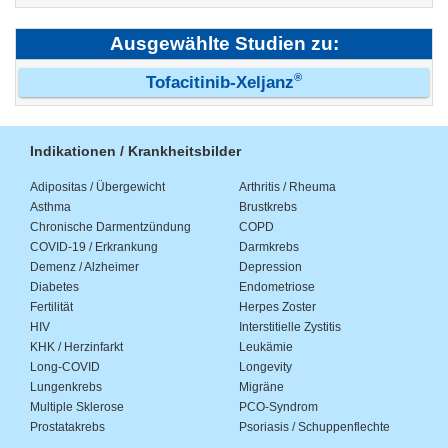
Ausgewählte Studien zu:
®
Tofacitinib-Xeljanz
Indikationen / Krankheitsbilder
Adipositas / Übergewicht
Arthritis / Rheuma
Asthma
Brustkrebs
Chronische Darmentzündung
COPD
COVID-19 / Erkrankung
Darmkrebs
Demenz / Alzheimer
Depression
Diabetes
Endometriose
Fertilität
Herpes Zoster
HIV
Interstitielle Zystitis
KHK / Herzinfarkt
Leukämie
Long-COVID
Longevity
Lungenkrebs
Migräne
Multiple Sklerose
PCO-Syndrom
Prostatakrebs
Psoriasis / Schuppenflechte