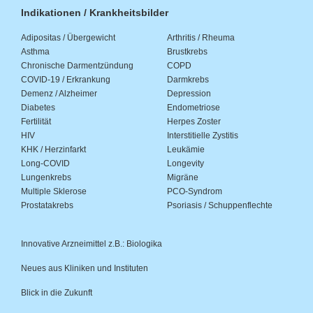
Indikationen / Krankheitsbilder
Adipositas / Übergewicht
Arthritis / Rheuma
Asthma
Brustkrebs
Chronische Darmentzündung
COPD
COVID-19 / Erkrankung
Darmkrebs
Demenz / Alzheimer
Depression
Diabetes
Endometriose
Fertilität
Herpes Zoster
HIV
Interstitielle Zystitis
KHK / Herzinfarkt
Leukämie
Long-COVID
Longevity
Lungenkrebs
Migräne
Multiple Sklerose
PCO-Syndrom
Prostatakrebs
Psoriasis / Schuppenflechte
Innovative Arzneimittel z.B.: Biologika
Neues aus Kliniken und Instituten
Blick in die Zukunft