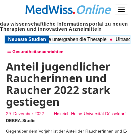
MedWiss
.
Online
Menü
das wissenschaftliche Informationsportal zu neuen
Therapien und innovativen Arzneimitteln
Begleitende Probleme untergraben die Therapie
Neueste Studien
Ultraschall
Gesundheitsnachrichten
Anteil jugendlicher
Raucherinnen und
Raucher 2022 stark
gestiegen
29. Dezember 2022
-
Heinrich-Heine-Universität Düsseldorf
DEBRA-Studie
Gegenüber dem Vorjahr ist der Anteil der Raucher*innen und E-