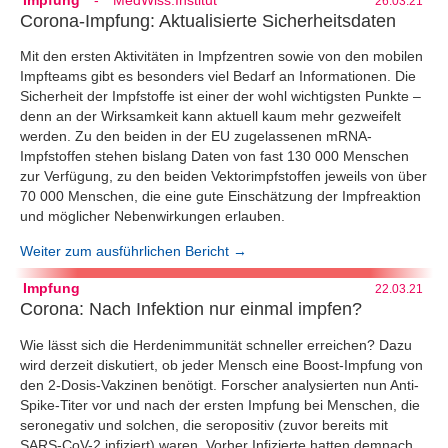
26.03.21
Corona-Impfung: Aktualisierte Sicherheitsdaten
Mit den ersten Aktivitäten in Impfzentren sowie von den mobilen
Impfteams gibt es besonders viel Bedarf an Informationen. Die
Sicherheit der Impfstoffe ist einer der wohl wichtigsten Punkte –
denn an der Wirksamkeit kann aktuell kaum mehr gezweifelt
werden. Zu den beiden in der EU zugelassenen mRNA-
Impfstoffen stehen bislang Daten von fast 130 000 Menschen
zur Verfügung, zu den beiden Vektorimpfstoffen jeweils von über
70 000 Menschen, die eine gute Einschätzung der Impfreaktion
und möglicher Nebenwirkungen erlauben.
Weiter zum ausführlichen Bericht →
Impfung
22.03.21
Corona: Nach Infektion nur einmal impfen?
Wie lässt sich die Herdenimmunität schneller erreichen? Dazu
wird derzeit diskutiert, ob jeder Mensch eine Boost-Impfung von
den 2-Dosis-Vakzinen benötigt. Forscher analysierten nun Anti-
Spike-Titer vor und nach der ersten Impfung bei Menschen, die
seronegativ und solchen, die seropositiv (zuvor bereits mit
SARS-CoV-2 infiziert) waren. Vorher Infizierte hatten demnach