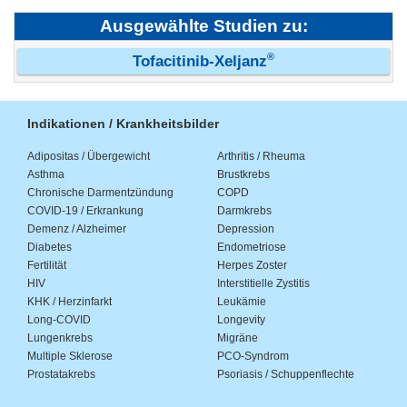
Ausgewählte Studien zu:
®
Tofacitinib-Xeljanz
Indikationen / Krankheitsbilder
Adipositas / Übergewicht
Arthritis / Rheuma
Asthma
Brustkrebs
Chronische Darmentzündung
COPD
COVID-19 / Erkrankung
Darmkrebs
Demenz / Alzheimer
Depression
Diabetes
Endometriose
Fertilität
Herpes Zoster
HIV
Interstitielle Zystitis
KHK / Herzinfarkt
Leukämie
Long-COVID
Longevity
Lungenkrebs
Migräne
Multiple Sklerose
PCO-Syndrom
Prostatakrebs
Psoriasis / Schuppenflechte