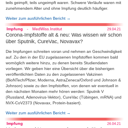
teils geimpft, teils ungeimpft waren. Schwere Verläufe waren mit
zunehmendem Alter und ohne Impfung deutlich häufiger.
Weiter zum ausführlichen Bericht →
Impfung
-
MedWiss.Institut
29.04.21
Corona-Impfstoffe alt & neu: Was wissen wir schon
über Sputnik, CureVac, Novavax?
Die Impfungen schreiten voran und nehmen an Geschwindigkeit
auf. Zu den in der EU zugelassenen Impfstoffen kommen bald
womöglich weitere hinzu, zu denen bereits Studiendaten
vorliegen. Wir geben hier eine Übersicht über die bisherigen
veröffentlichten Daten zu den zugelassenen Vakzinen
(BioNTech/Pfizer, Moderna, AstraZeneca/Oxford und Johnson &
Johnson) sowie zu den Impfstoffen, von denen wir eventuell in
den nächsten Monaten mehr hören werden: Sputnik V
(Russland, Adenovirus-Vektor), CureVac (Tübingen, mRNA) und
NVX‑CoV2373 (Novavax, Protein-basiert).
Weiter zum ausführlichen Bericht →
Impfung
26.04.21