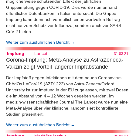
möglicherweise schützenden Effekt der jährlichen
Grippeimpfung gegen COVID-19. Dies wurde nun anhand
öffentlicher Datenbanken in Italien untersucht. Die Grippe-
Impfung kann demnach vermutlich einen wertvollen Beitrag
nicht nur zum Schutz vor Influenza, sondern auch vor SARS-
CoV-2 bieten.
Weiter zum ausführlichen Bericht →
Impfung
-
Lancet
31.03.21
Corona-Impfung: Meta-Analyse zu AstraZeneca-
Vakzin zeigt Vorteil längerer Impfabstände
Der Impfstoff gegen Infektionen mit dem neuen Coronavirus
ChAdOx1 nCoV-19 (AZD1222) von Astra-Zeneca/Oxford
University ist zur Impfung in der EU zugelassen, mit zwei Dosen,
die im Abstand von 4 – 12 Wochen gegeben werden. Im
medizin-wissenschaftlichen Journal The Lancet wurde nun eine
Meta-Analyse über vier klinische, randomisiert kontrollierte
Studien präsentiert.
Weiter zum ausführlichen Bericht →
Impfung
-
MedWiss.Institut