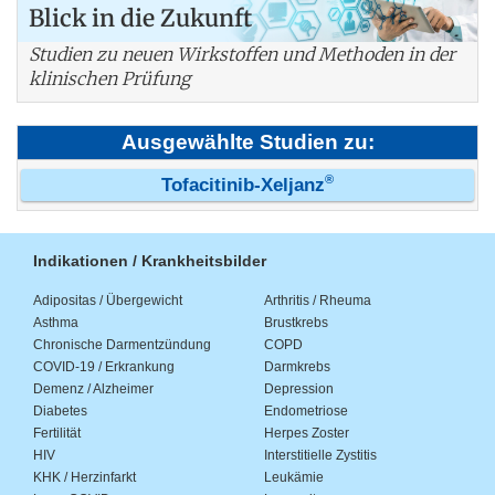
Blick in die Zukunft
Studien zu neuen Wirkstoffen und Methoden in der
klinischen Prüfung
Ausgewählte Studien zu:
®
Tofacitinib-Xeljanz
Indikationen / Krankheitsbilder
Adipositas / Übergewicht
Arthritis / Rheuma
Asthma
Brustkrebs
Chronische Darmentzündung
COPD
COVID-19 / Erkrankung
Darmkrebs
Demenz / Alzheimer
Depression
Diabetes
Endometriose
Fertilität
Herpes Zoster
HIV
Interstitielle Zystitis
KHK / Herzinfarkt
Leukämie