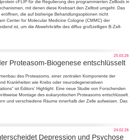
protein cFLIP für die Regulierung des programmierten Zelltods in
Mechanismen, mit denen diese Krebsart den Zelltod umgeht. Das
 eröffnen, die auf bisherige Behandlungsoptionen nicht
m am Center for Molecular Medicine Cologne (CMMC) der
idend ist, um die Abwehrkräfte des diffus großzelligen B-Zell-
25.03.26
n der Proteasom-Biogenese entschlüsselt
ammenbau des Proteasoms, einer zentralen Komponente der
se und Krankheiten wie Krebs oder neurodegenerativen
tions“ ist Editors‘ Highlight. Eine neue Studie von Forschenden
chrittweise Montage des eukaryotischen Proteasoms entschlüsselt.
ern und verschiedene Räume innerhalb der Zelle aufweisen. Das
24.02.26
terscheidet Depression und Psychose