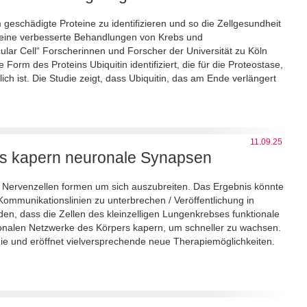
 geschädigte Proteine zu identifizieren und so die Zellgesundheit
r eine verbesserte Behandlungen von Krebs und
ular Cell“ Forscherinnen und Forscher der Universität zu Köln
orm des Proteins Ubiquitin identifiziert, die für die Proteostase,
ich ist. Die Studie zeigt, dass Ubiquitin, das am Ende verlängert
11.09.25
ses kapern neuronale Synapsen
t Nervenzellen formen um sich auszubreiten. Das Ergebnis könnte
Kommunikationslinien zu unterbrechen / Veröffentlichung in
en, dass die Zellen des kleinzelligen Lungenkrebses funktionale
ronalen Netzwerke des Körpers kapern, um schneller zu wachsen.
ie und eröffnet vielversprechende neue Therapiemöglichkeiten.