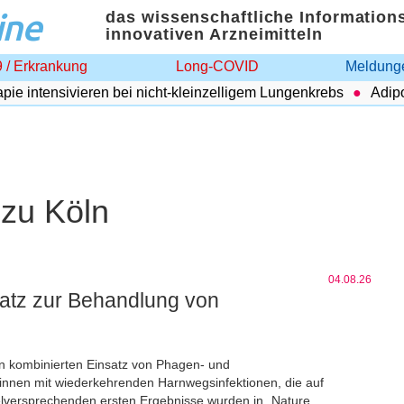
ine
das wissenschaftliche Information
innovativen Arzneimitteln
 / Erkrankung
Long-COVID
Meldunge
ensivieren bei nicht-kleinzelligem Lungenkrebs
Adipositas
 zu Köln
04.08.26
nsatz zur Behandlung von
n kombinierten Einsatz von Phagen- und
tinnen mit wiederkehrenden Harnwegsinfektionen, die auf
elversprechenden ersten Ergebnisse wurden in „Nature