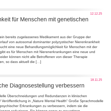
12.12.25
keit für Menschen mit genetischen
ob ein bereits zugelassenes Medikament aus der Gruppe der
lauf von autosomal dominanter polyzystischer Nierenkrankheit
sucht eine neue Behandlungsmöglichkeit für Menschen mit der
 gibt es für Menschen mit Nierenerkrankungen eine neue und
der können nicht alle Betroffenen von dieser Therapie
n, so dass aktuell die […]
18.11.25
ische Diagnosestellung verbessern
delle Überschneidungen und Redundanzen in klinischen
 Veröffentlichung in „Nature Mental Health“ Große Sprachmodelle
psychischer Erkrankungen zu verbessern, indem sie die
anzen reduzieren. Sie können sogar zu neuartigen