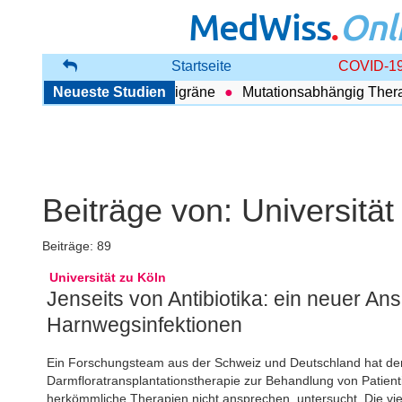
MedWiss
.
Onl
Startseite
COVID-19
ischen COPD und Migräne
Neueste Studien
Mutationsabhängig Therapie int
Beiträge von:
Universität
Beiträge: 89
Universität zu Köln
Jenseits von Antibiotika: ein neuer A
Harnwegsinfektionen
Ein Forschungsteam aus der Schweiz und Deutschland hat de
Darmfloratransplantationstherapie zur Behandlung von Patien
herkömmliche Therapien nicht ansprechen, untersucht. Die vi