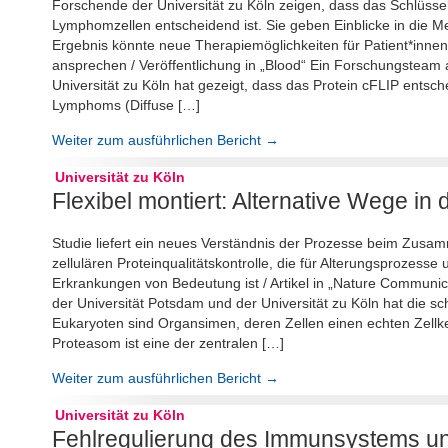
Forschende der Universität zu Köln zeigen, dass das Schlüssel
Lymphomzellen entscheidend ist. Sie geben Einblicke in die 
Ergebnis könnte neue Therapiemöglichkeiten für Patient*innen
ansprechen / Veröffentlichung in „Blood“ Ein Forschungstea
Universität zu Köln hat gezeigt, dass das Protein cFLIP entsche
Lymphoms (Diffuse […]
Weiter zum ausführlichen Bericht →
Universität zu Köln
Flexibel montiert: Alternative Wege i
Studie liefert ein neues Verständnis der Prozesse beim Zus
zellulären Proteinqualitätskontrolle, die für Alterungsprozes
Erkrankungen von Bedeutung ist / Artikel in „Nature Communica
der Universität Potsdam und der Universität zu Köln hat die s
Eukaryoten sind Organsimen, deren Zellen einen echten Zellk
Proteasom ist eine der zentralen […]
Weiter zum ausführlichen Bericht →
Universität zu Köln
Fehlregulierung des Immunsystems un