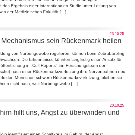
 das Ergebnis einer internationalen Studie unter Leitung von
von der Medizinischen Fakultät […]
23.10.25
n Mechanismus sein Rückenmark heilen
ildung von Narbengewebe regulieren, können beim Zebrabärbling
achsen. Die Erkenntnisse könnten langfristig einen Ansatz für
öffentlichung in „Cell Reports“ Ein Forschungsteam der
afische) nach einer Rückenmarksverletzung ihre Nervenbahnen neu
 Erleiden Menschen schwere Rückenmarksverletzung, bleiben sie
chsen nicht nach, weil Narbengewebe […]
20.10.25
ehirn hilft uns, Angst zu überwinden und
ln identifiziert einen Schaltkreis im Gehirn, der Angst