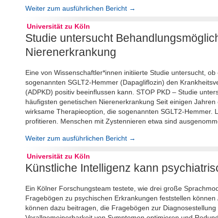
Weiter zum ausführlichen Bericht →
Universität zu Köln
Studie untersucht Behandlungsmöglich
Nierenerkrankung
Eine von Wissenschaftler*innen initiierte Studie untersucht, 
sogenannten SGLT2-Hemmer (Dapagliflozin) den Krankheitsver
(ADPKD) positiv beeinflussen kann. STOP PKD – Studie unter
häufigsten genetischen Nierenerkrankung Seit einigen Jahren
wirksame Therapieoption, die sogenannten SGLT2-Hemmer. Lei
profitieren. Menschen mit Zystennieren etwa sind ausgenomme
Weiter zum ausführlichen Bericht →
Universität zu Köln
Künstliche Intelligenz kann psychiatr
Ein Kölner Forschungsteam testete, wie drei große Sprachmo
Fragebögen zu psychischen Erkrankungen feststellen können /
können dazu beitragen, die Fragebögen zur Diagnosestellung 
Verallgemeinerbarkeit von Symptomen optimieren und Redund