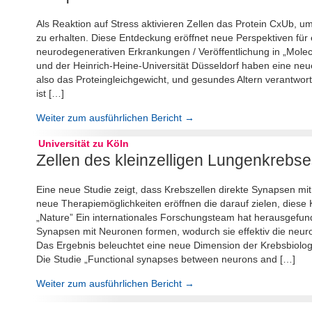
Als Reaktion auf Stress aktivieren Zellen das Protein CxUb, um
zu erhalten. Diese Entdeckung eröffnet neue Perspektiven fü
neurodegenerativen Erkrankungen / Veröffentlichung in „Molec
und der Heinrich-Heine-Universität Düsseldorf haben eine neue F
also das Proteingleichgewicht, und gesundes Altern verantwortl
ist […]
Weiter zum ausführlichen Bericht →
Universität zu Köln
Zellen des kleinzelligen Lungenkreb
Eine neue Studie zeigt, dass Krebszellen direkte Synapsen mi
neue Therapiemöglichkeiten eröffnen die darauf zielen, diese 
„Nature” Ein internationales Forschungsteam hat herausgefund
Synapsen mit Neuronen formen, wodurch sie effektiv die neu
Das Ergebnis beleuchtet eine neue Dimension der Krebsbiolog
Die Studie „Functional synapses between neurons and […]
Weiter zum ausführlichen Bericht →