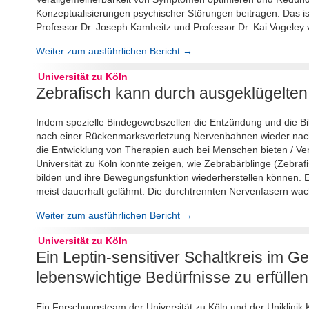
Konzeptualisierungen psychischer Störungen beitragen. Das ist
Professor Dr. Joseph Kambeitz und Professor Dr. Kai Vogeley 
Weiter zum ausführlichen Bericht →
Universität zu Köln
Zebrafisch kann durch ausgeklügelte
Indem spezielle Bindegewebszellen die Entzündung und die B
nach einer Rückenmarksverletzung Nervenbahnen wieder nachw
die Entwicklung von Therapien auch bei Menschen bieten / Ver
Universität zu Köln konnte zeigen, wie Zebrabärblinge (Zebr
bilden und ihre Bewegungsfunktion wiederherstellen können.
meist dauerhaft gelähmt. Die durchtrennten Nervenfasern wa
Weiter zum ausführlichen Bericht →
Universität zu Köln
Ein Leptin-sensitiver Schaltkreis im G
lebenswichtige Bedürfnisse zu erfüllen
Ein Forschungsteam der Universität zu Köln und der Uniklinik Kö