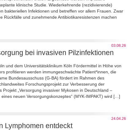
 geplante klinische Studie. Wiederkehrende (rezidivierende)
n bakteriellen Infektionen und betreffen vor allem Frauen. Zwar
fige Rückfälle und zunehmende Antibiotikaresistenzen machen
03.08.26
rgung bei invasiven Pilzinfektionen
ln und dem Universitätsklinikum Köln Fördermittel in Höhe von
ers profitieren werden immungeschwächte Patient*innen, die
nsame Bundesausschuss (G-BA) fördert im Rahmen des
chlandweites Forschungsprojekt zur Verbesserung der
as Projekt „Versorgung invasiver Mykosen in Deutschland –
ung eines neuen Versorgungskonzeptes“ (MYK-IMPAKT) wird […]
24.04.26
von Lymphomen entdeckt