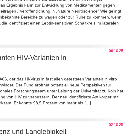
. Das Ergebnis kann zur Entwicklung von Medikamenten gegen
itragen / Veröffentlichung in „Nature Neuroscience“ Wie gelingt
in unbekannte Bereiche zu wagen oder zur Ruhe zu kommen, wenn
ie identifiziert einen Leptin-sensitiven Schaltkreis im lateralen
06.10.25
nnten HIV-Varianten in
, der das HI-Virus in fast allen getesteten Varianten in vitro
windet. Der Fund eröffnet potenziell neue Perspektiven für
onales Forschungsteam unter Leitung der Universität zu Köln hat
ng von HIV zu verbessern. Der neu identifizierte Antikörper mit
irksam: Er konnte 98,5 Prozent von mehr als […]
02.10.25
tenz und Langlebigkeit