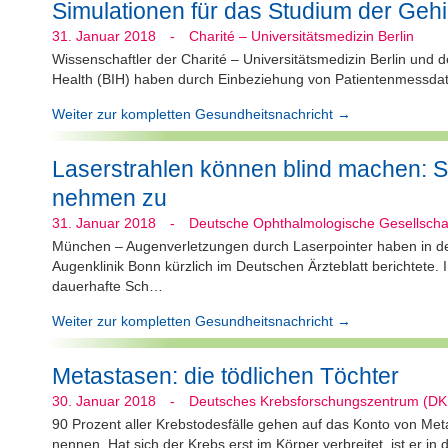
Simulationen für das Studium der Gehi
31. Januar 2018
-
Charité – Universitätsmedizin Berlin
Wissenschaftler der Charité – Universitätsmedizin Berlin und de
Health (BIH) haben durch Einbeziehung von Patientenmessdaten
Weiter zur kompletten Gesundheitsnachricht →
Laserstrahlen können blind machen: 
nehmen zu
31. Januar 2018
-
Deutsche Ophthalmologische Gesellscha
München – Augenverletzungen durch Laserpointer haben in den
Augenklinik Bonn kürzlich im Deutschen Ärzteblatt berichtete. I
dauerhafte Sch…
Weiter zur kompletten Gesundheitsnachricht →
Metastasen: die tödlichen Töchter
30. Januar 2018
-
Deutsches Krebsforschungszentrum (D
90 Prozent aller Krebstodesfälle gehen auf das Konto von Me
nennen. Hat sich der Krebs erst im Körper verbreitet, ist er i