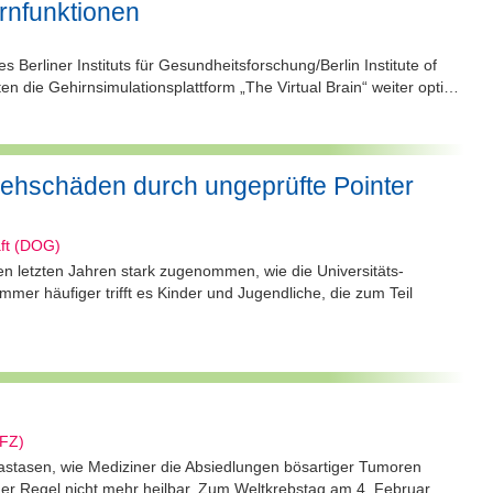
rnfunktionen
s Berliner Instituts für Gesundheitsforschung/Berlin Institute of
 die Gehirnsimulationsplattform „The Virtual Brain“ weiter opti…
Sehschäden durch ungeprüfte Pointer
ft (DOG)
 letzten Jahren stark zugenommen, wie die Universitäts-
mmer häufiger trifft es Kinder und Jugendliche, die zum Teil
KFZ)
tastasen, wie Mediziner die Absiedlungen bösartiger Tumoren
n der Regel nicht mehr heilbar. Zum Weltkrebstag am 4. Februar