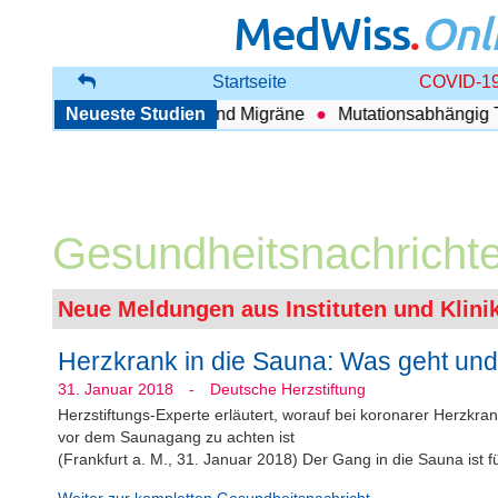
MedWiss
.
Onl
Startseite
COVID-19
ng zwischen COPD und Migräne
Neueste Studien
Mutationsabhängig Therap
Gesundheitsnachricht
Neue Meldungen aus Instituten und Klini
Herzkrank in die Sauna: Was geht und
31. Januar 2018
-
Deutsche Herzstiftung
Herzstiftungs-Experte erläutert, worauf bei koronarer Herzk
vor dem Saunagang zu achten ist
(Frankfurt a. M., 31. Januar 2018) Der Gang in die Sauna ist fü
Weiter zur kompletten Gesundheitsnachricht →