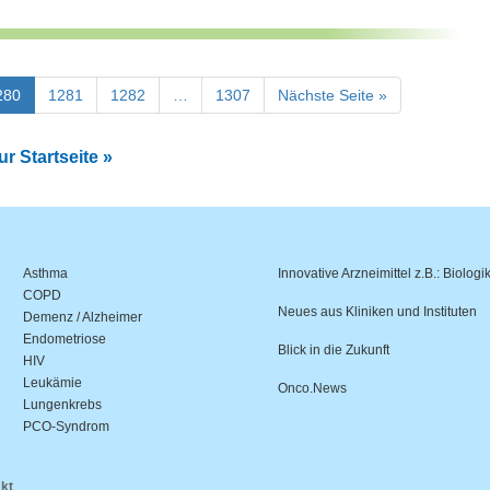
280
1281
1282
…
1307
Nächste Seite »
r Startseite »
Asthma
Innovative Arzneimittel z.B.: Biologi
COPD
Neues aus Kliniken und Instituten
Demenz / Alzheimer
Endometriose
Blick in die Zukunft
HIV
Leukämie
Onco.News
Lungenkrebs
PCO-Syndrom
kt