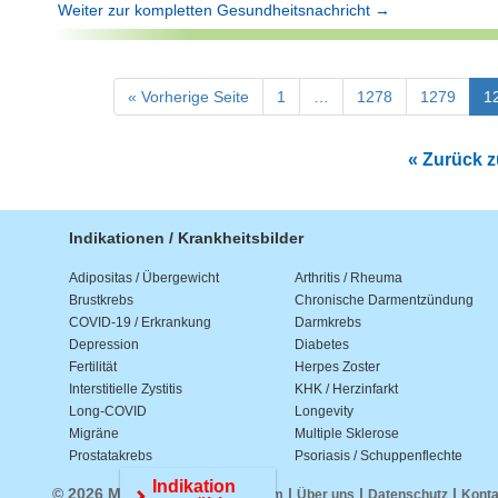
Weiter zur kompletten Gesundheitsnachricht →
« Vorherige Seite
1
…
1278
1279
1
« Zurück zu
Indikationen / Krankheitsbilder
Adipositas / Übergewicht
Arthritis / Rheuma
Brustkrebs
Chronische Darmentzündung
COVID-19 / Erkrankung
Darmkrebs
Depression
Diabetes
Fertilität
Herpes Zoster
Interstitielle Zystitis
KHK / Herzinfarkt
Long-COVID
Longevity
Migräne
Multiple Sklerose
Prostatakrebs
Psoriasis / Schuppenflechte
Indikation
© 2026 Medwiss.de |
|
|
|
Impressum
Über uns
Datenschutz
Konta