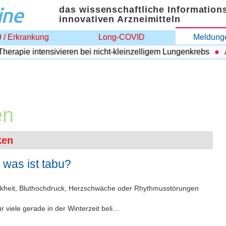
ine
das wissenschaftliche Information
innovativen Arzneimitteln
 / Erkrankung
Long-COVID
Meldunge
ie intensivieren bei nicht-kleinzelligem Lungenkrebs
Adipo
en
ken
 was ist tabu?
rankheit, Bluthochdruck, Herzschwäche oder Rhythmusstörungen
r viele gerade in der Winterzeit beli…