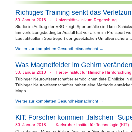
Richtiges Training senkt das Verletzun
30. Januar 2018
-
Universitätsklinikum Regensburg
Studie im Auftrag der VBG zeigt: Sportunfälle sind kein Schicks
Ein verletzungsbedingter Ausfall hat vor allem im Profisport 
Laut aktuellem Sportreport der gesetzlichen Unfallversicheru
Weiter zur kompletten Gesundheitsnachricht →
Was Magnetfelder im Gehirn veränder
30. Januar 2018
-
Hertie-Institut für klinische Hirnforschung
Tübinger Neurowissenschaftler ermöglichen tiefe Einblicke in
Tübinger Neurowissenschaftler haben eine Methode entwickelt, 
Magn…
Weiter zur kompletten Gesundheitsnachricht →
KIT: Forscher kommen „falschen“ Supe
30. Januar 2018
-
Karlsruher Institut für Technologie (KIT)
Chia-Samen, Moringa-Pulver, Açai- oder Goji-Beeren, die List