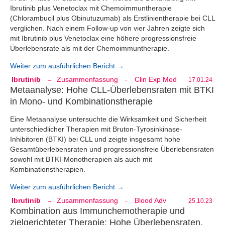
Ibrutinib plus Venetoclax mit Chemoimmuntherapie
(Chlorambucil plus Obinutuzumab) als Erstlinientherapie bei CLL
verglichen. Nach einem Follow-up von vier Jahren zeigte sich
mit Ibrutinib plus Venetoclax eine höhere progressionsfreie
Überlebensrate als mit der Chemoimmuntherapie.
Weiter zum ausführlichen Bericht →
Ibrutinib
–
Zusammenfassung
-
Clin Exp Med
17.01.24
Metaanalyse: Hohe CLL-Überlebensraten mit BTKI
in Mono- und Kombinationstherapie
Eine Metaanalyse untersuchte die Wirksamkeit und Sicherheit
unterschiedlicher Therapien mit Bruton-Tyrosinkinase-
Inhibitoren (BTKI) bei CLL und zeigte insgesamt hohe
Gesamtüberlebensraten und progressionsfreie Überlebensraten
sowohl mit BTKI-Monotherapien als auch mit
Kombinationstherapien.
Weiter zum ausführlichen Bericht →
Ibrutinib
–
Zusammenfassung
-
Blood Adv
25.10.23
Kombination aus Immunchemotherapie und
zielgerichteter Therapie: Hohe Überlebensraten,