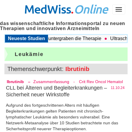
MedWiss
.
Online
Menü
das wissenschaftliche Informationsportal zu neuen
Therapien und innovativen Arzneimitteln
gleitende Probleme untergraben die Therapie
Neueste Studien
Ultraschall au
Leukämie
Themenschwerpunkt:
Ibrutinib
Ibrutinib
–
Zusammenfassung
-
Crit Rev Oncol Hematol
CLL bei Älteren und Begleiterkrankungen –
11.10.24
Sicherheit neuer Wirkstoffe
Aufgrund des fortgeschrittenen Alters mit häufigen
Begleiterkrankungen gelten Patienten mit chronisch-
lymphatischer Leukämie als besonders vulnerabel. Eine
Netzwerk-Metaanalyse über 10 Studien betrachtete nun das
Sicherheitsprofil neuerer Therapieoptionen.