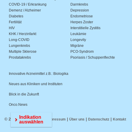
COVID-19 / Erkrankung
Darmkrebs
Demenz / Alzheimer
Depression
Diabetes
Endometriose
Fertilität
Herpes Zoster
HIV
Interstitielle Zystitis
KHK / Herzinfarkt
Leukämie
Long-COVID
Longevity
Lungenkrebs
Migräne
Multiple Sklerose
PCO-Syndrom
Prostatakrebs
Psoriasis / Schuppenflechte
Innovative Arzneimittel z.B.: Biologika
Neues aus Kliniken und Instituten
Blick in die Zukunft
Onco.News
Indikation
© 2026 Medwiss.de |
|
|
|
Impressum
Über uns
Datenschutz
Kontakt
auswählen