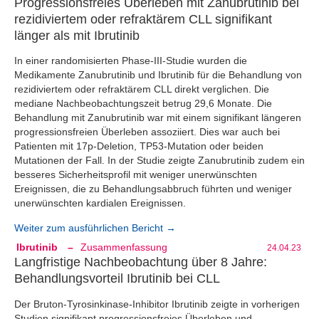
Progressionsfreies Überleben mit Zanubrutinib bei
rezidiviertem oder refraktärem CLL signifikant
länger als mit Ibrutinib
In einer randomisierten Phase-III-Studie wurden die
Medikamente Zanubrutinib und Ibrutinib für die Behandlung von
rezidiviertem oder refraktärem CLL direkt verglichen. Die
mediane Nachbeobachtungszeit betrug 29,6 Monate. Die
Behandlung mit Zanubrutinib war mit einem signifikant längeren
progressionsfreien Überleben assoziiert. Dies war auch bei
Patienten mit 17p-Deletion, TP53-Mutation oder beiden
Mutationen der Fall. In der Studie zeigte Zanubrutinib zudem ein
besseres Sicherheitsprofil mit weniger unerwünschten
Ereignissen, die zu Behandlungsabbruch führten und weniger
unerwünschten kardialen Ereignissen.
Weiter zum ausführlichen Bericht →
Ibrutinib
–
Zusammenfassung
24.04.23
Langfristige Nachbeobachtung über 8 Jahre:
Behandlungsvorteil Ibrutinib bei CLL
Der Bruton-Tyrosinkinase-Inhibitor Ibrutinib zeigte in vorherigen
Studien signifikant progressionsfreies Überleben und