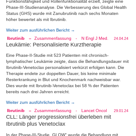
Funktionsfähigkeit und Rollenfunktionalität erzielt, zeigte eine
Phase-III-Studienanalyse. Die Verbesserung des Global Health
Status (GHS) wurde mit Zanubrutinib nach sechs Monaten
höher bewertet als mit Ibrutinib.
Weiter zum ausführlichen Bericht →
Ibrutinib
–
Zusammenfassung
-
N Engl J Med.
24.04.24
Leukämie: Personalisierte Kurztherapie
Eine Phase-II-Studie mit 523 Patienten mit chronisch-
lymphatischer Leukämie zeigte, dass die Behandlungsdauer mit
Ibrutinib-Venetoclax personalisiert verkürzt erfolgen kann. Die
Therapie endete zur doppelten Dauer, bis keine minimale
Resterkrankung in Blut und Knochenmark nachweisbar war.
Dies wurde mit Ibrutinib-Venetoclax bei 58 % der Patienten
bereits nach drei Jahren erreicht.
Weiter zum ausführlichen Bericht →
Ibrutinib
–
Zusammenfassung
-
Lancet Oncol
29.01.24
CLL: Länger progressionsfrei überleben mit
Ibrutinib plus Venetoclax
In der Phase-III-Studie „GLOW“ wurde die Behandlung mit