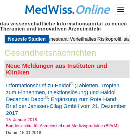
MedWiss
.
Online
Menü
das wissenschaftliche Informationsportal zu neuen
Therapien und innovativen Arzneimitteln
ptor-Degrader Imlunestrant: Vorteilhaftes Risikoprofil, stabile 
Neueste Studien
Gesundheitsnachrichten
Neue Meldungen aus Instituten und
Kliniken
®
Informationsbrief zu Haldol
(Tabletten, Tropfen
zum Einnehmen, Injektionslösung) und Haldol
®
Decanoat Depot
: Ergänzung zum Rote-Hand-
Brief der Janssen-Cilag GmbH vom 21. Dezember
2017
15. Januar 2018
-
Bundesinstitut für Arzneimittel und Medizinprodukte (BfArM)
Datum 15.01.2018