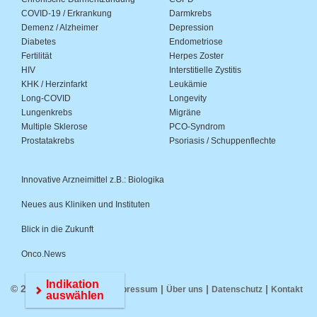
COVID-19 / Erkrankung
Darmkrebs
Demenz / Alzheimer
Depression
Diabetes
Endometriose
Fertilität
Herpes Zoster
HIV
Interstitielle Zystitis
KHK / Herzinfarkt
Leukämie
Long-COVID
Longevity
Lungenkrebs
Migräne
Multiple Sklerose
PCO-Syndrom
Prostatakrebs
Psoriasis / Schuppenflechte
Innovative Arzneimittel z.B.: Biologika
Neues aus Kliniken und Instituten
Blick in die Zukunft
Onco.News
Indikation
© 2026 Medwiss.de |
|
|
|
Impressum
Über uns
Datenschutz
Kontakt
auswählen