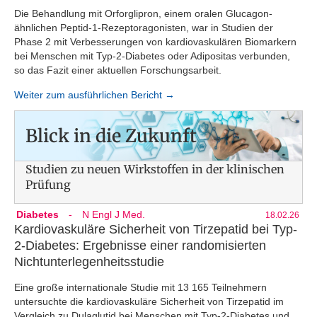
Die Behandlung mit Orforglipron, einem oralen Glucagon-
ähnlichen Peptid-1-Rezeptoragonisten, war in Studien der
Phase 2 mit Verbesserungen von kardiovaskulären Biomarkern
bei Menschen mit Typ-2-Diabetes oder Adipositas verbunden,
so das Fazit einer aktuellen Forschungsarbeit.
Weiter zum ausführlichen Bericht →
Blick in die Zukunft
Studien zu neuen Wirkstoffen in der klinischen
Prüfung
Diabetes
-
N Engl J Med.
18.02.26
Kardiovaskuläre Sicherheit von Tirzepatid bei Typ-
2-Diabetes: Ergebnisse einer randomisierten
Nichtunterlegenheitsstudie
Eine große internationale Studie mit 13 165 Teilnehmern
untersuchte die kardiovaskuläre Sicherheit von Tirzepatid im
Vergleich zu Dulaglutid bei Menschen mit Typ-2-Diabetes und