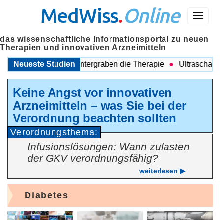
MedWiss
.
Online
Menü
das wissenschaftliche Informationsportal zu neuen
Therapien und innovativen Arzneimitteln
eitende Probleme untergraben die Therapie
Neueste Studien
Ultraschall auch
Keine Angst vor innovativen
Arzneimitteln – was Sie bei der
Verordnung beachten sollten
Verordnungsthema:
Infusionslösungen: Wann zulasten
der GKV verordnungsfähig?
weiterlesen ▶
Diabetes