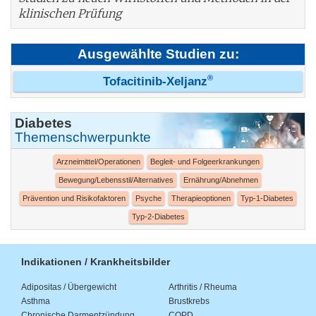
klinischen Prüfung
Ausgewählte Studien zu:
®
Tofacitinib-Xeljanz
Diabetes
Themenschwerpunkte
Arzneimittel/Operationen
Begleit- und Folgeerkrankungen
Bewegung/Lebensstil/Alternatives
Ernährung/Abnehmen
Prävention und Risikofaktoren
Psyche
Therapieoptionen
Typ-1-Diabetes
Typ-2-Diabetes
Indikationen / Krankheitsbilder
Adipositas / Übergewicht
Arthritis / Rheuma
Asthma
Brustkrebs
Chronische Darmentzündung
COPD