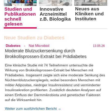
Neues aus
Studien und
Innovative
Kliniken und
Publika­tionen
Arznei­mittel
Instituten
schnell
z.B. Biologika
gelesen
Neue Studien zu Diabetes
Diabetes
-
Nat Microbiol
13.05.26
Moderate Blutzuckersenkung durch
Brokkolisprossen-Extrakt bei Prädiabetes
Eine klinische Studie mit 74 Teilnehmern untersuchte die
Wirkung von Brokkolisprossen-Extrakt bei Menschen mit
Prädiabetes. Insgesamt zeigte sich eine moderate Senkung des
Nüchternblutzuckerspiegels, wobei besonders Menschen mit
milder Adipositas, niedriger Insulinresistenz und verminderter
Insulinsekretion profitierten. Zusätzlich deuteten Analysen auf
einen Einfluss der Darmmikrobiota und genetischer Faktoren
auf die Wirksamkeit hin.
Weiter zum ausführlichen Bericht →