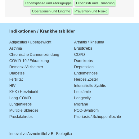
Lebensphase und Altersgruppe
Lebensstil und Ernährung
Operationen und Eingriffe
Prävention und Risiko
Indikationen / Krankheitsbilder
Adipositas / Übergewicht
Arthritis / Rheuma
Asthma
Brustkrebs
Chronische Darmentzündung
COPD
COVID-19 / Erkrankung
Darmkrebs
Demenz / Alzheimer
Depression
Diabetes
Endometriose
Fertilität
Herpes Zoster
HIV
Interstitielle Zystitis
KHK / Herzinfarkt
Leukämie
Long-COVID
Longevity
Lungenkrebs
Migräne
Multiple Sklerose
PCO-Syndrom
Prostatakrebs
Psoriasis / Schuppenflechte
Innovative Arzneimittel z.B.: Biologika