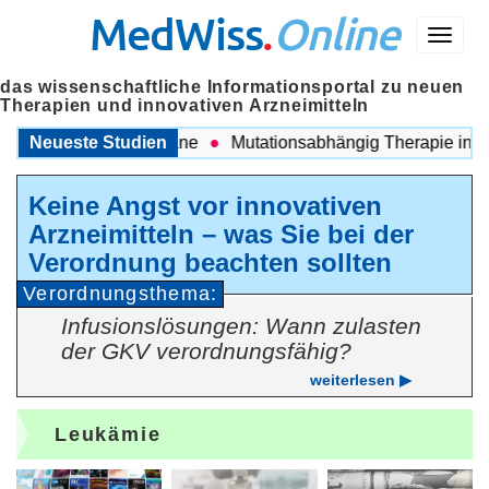
MedWiss
.
Online
Menü
das wissenschaftliche Informationsportal zu neuen
Therapien und innovativen Arzneimitteln
 COPD und Migräne
Neueste Studien
Mutationsabhängig Therapie intensivi
Keine Angst vor innovativen
Arzneimitteln – was Sie bei der
Verordnung beachten sollten
Verordnungsthema:
Infusionslösungen: Wann zulasten
der GKV verordnungsfähig?
weiterlesen ▶
Leukämie