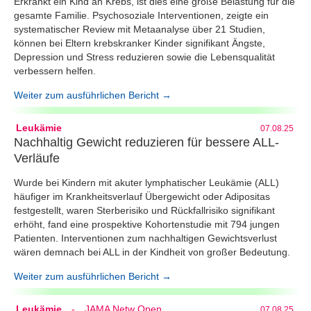
Erkrankt ein Kind an Krebs, ist dies eine große Belastung für die
gesamte Familie. Psychosoziale Interventionen, zeigte ein
systematischer Review mit Metaanalyse über 21 Studien,
können bei Eltern krebskranker Kinder signifikant Ängste,
Depression und Stress reduzieren sowie die Lebensqualität
verbessern helfen.
Weiter zum ausführlichen Bericht →
Leukämie
07.08.25
Nachhaltig Gewicht reduzieren für bessere ALL-
Verläufe
Wurde bei Kindern mit akuter lymphatischer Leukämie (ALL)
häufiger im Krankheitsverlauf Übergewicht oder Adipositas
festgestellt, waren Sterberisiko und Rückfallrisiko signifikant
erhöht, fand eine prospektive Kohortenstudie mit 794 jungen
Patienten. Interventionen zum nachhaltigen Gewichtsverlust
wären demnach bei ALL in der Kindheit von großer Bedeutung.
Weiter zum ausführlichen Bericht →
Leukämie
-
JAMA Netw Open
07.08.25