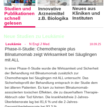
Neues aus
Studien und
Innovative
Kliniken und
Publika­tionen
Arznei­mittel
Instituten
schnell
z.B. Biologika
gelesen
Neue Studien zu Leukämie
Leukämie
-
N Engl J Med.
18.09.25
Phase-II-Studie: Chemotherapie plus
Blinatumomab zeigt Wirksamkeit bei Säuglingen
mit ALL
In einer Phase-II-Studie wurde die Wirksamkeit und Sicherheit
der Behandlung mit Blinatumomab zusätzlich zur
Chemotherapie bei Säuglingen mit ALL untersucht. Das
Sicherheitsprofil der Behandlung entsprach in der Studie dem
bei älteren Patienten. Es kam zu keinen Blinatumomab-
assoziierten toxischen Effekten, die zu dauerhaftem Therapie-
Abbruch oder Tod führten. Die krankheitsfreie 2-Jahres-
Überlebensrate lag bei 81,6 % und die 2-Jahres-
Gesamtüberlebensrate bei 93,3 %.